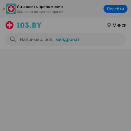
Установить приложение
Перейти
103: поиск лекарств и врачей
Минск
Например: йод
,
милдронат