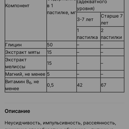
(адекватного
Компонент
в 1
уровня)
пастилке, мг
Старше 7
3-7 лет
лет
1
2
пастилка
пастилки
Глицин
50
–
–
Экстракт мяты
15
–
–
Экстракт
15
–
–
мелиссы
Магний, не менее
5
–
–
Витамин В
, не
6
0,5
42
67
менее
Описание
Неусидчивость, импульсивность, рассеянность,