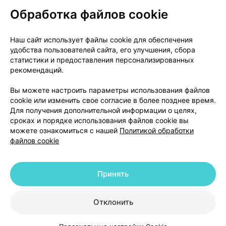
Обработка файлов cookie
О проекте
Новости проекта
Наш сайт использует файлы cookie для обеспечения
удобства пользователей сайта, его улучшения, сбора
Размещение рекламы
Медицинский маркетинг
статистики и предоставления персонализированных
Публичный договор
Доставка
рекомендаций.
Пользовательское соглашение
Вы можете настроить параметры использования файлов
Способы оплаты
Вакансии
Партнеры
cookie или изменить свое согласие в более позднее время.
Написать руководителю 103.by
Для получения дополнительной информации о целях,
сроках и порядке использования файлов cookie вы
Написать в поддержку
можете ознакомиться с нашей
Политикой обработки
Персональные настройки Cookie
файлов cookie
Обработка персональных данных
Принять
© 2026 ООО «Артокс Лаб», УНП 191700409 | 220012, Республика Беларусь,
г. Минск, улица Толбухина, 2, пом. 16 | help@103.by
|
Служба поддержки
+375 291212755
Отклонить