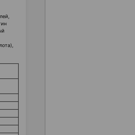
лей,
тин
ый
лота),