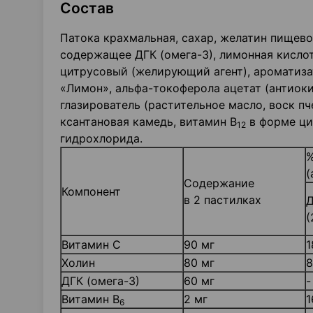
Состав
Патока крахмальная, сахар, желатин пищево
содержащее ДГК (омега-3), лимонная кислот
цитрусовый (желирующий агент), ароматиза
«Лимон», альфа-токоферола ацетат (антиоки
глазирователь (растительное масло, воск п
ксантановая камедь, витамин В
в форме ци
12
гидрохлорида.
%
(
Содержание
Компонент
в 2 пастилках
Д
(
Витамин С
90 мг
1
Холин
80 мг
8
ДГК (омега-3)
60 мг
-
Витамин В
2 мг
1
6