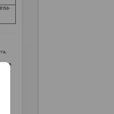
8156-
та,
ассов.
ы
рме,
ых
ашего