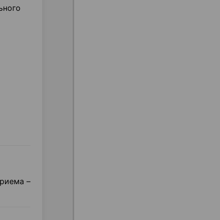
ьного
приема –