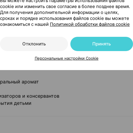
Вы можете настроить параметры использования файлов
cookie или изменить свое согласие в более позднее время.
Для получения дополнительной информации о целях,
 омега европейского качества, полученная из
сроках и порядке использования файлов cookie вы можете
ознакомиться с нашей
Политикой обработки файлов cookie
Испания)
триглицеридной формы докозагексаеновой кислоты, ко
Отклонить
Принять
ой организму ребенка
свойств, присущих рыбе
Персональные настройки Cookie
мплекс содержит витамины для мозга – В
, В
, С, а та
6
12
овках
уральный аромат
изаторов и консервантов
рытия детьми