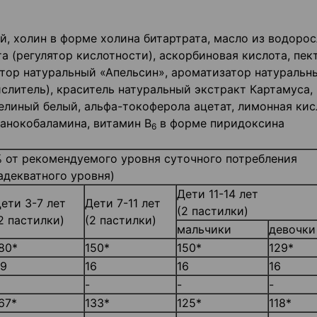
й, холин в форме холина битартрата, масло из водорос
а (регулятор кислотности), аскорбиновая кислота, пек
тор натуральный «Апельсин», ароматизатор натуральн
слитель), краситель натуральный экстракт Картамуса,
челиный белый, альфа-токоферола ацетат, лимонная кис
анокобаламина, витамин В
в форме пиридоксина
6
 от рекомендуемого уровня суточного потребления
адекватного уровня)
Дети 11-14 лет
ети 3-7 лет
Дети 7-11 лет
(2 пастилки)
2 пастилки)
(2 пастилки)
мальчики
девочки
80*
150*
150*
129*
9
16
16
16
-
-
-
67*
133*
125*
118*