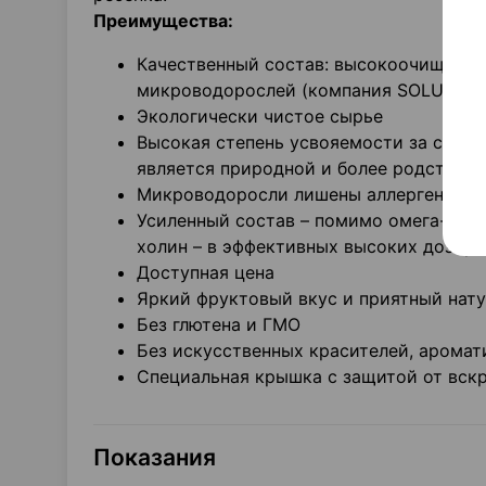
Преимущества:
Качественный состав: высокоочищенная
микроводорослей (компания SOLUTEX, 
Экологически чистое сырье
Высокая степень усвояемости за счет 
является природной и более родственн
Микроводоросли лишены аллергенных 
Усиленный состав – помимо омега-3 ко
холин – в эффективных высоких дозир
Доступная цена
Яркий фруктовый вкус и приятный нат
Без глютена и ГМО
Без искусственных красителей, аромат
Специальная крышка с защитой от вск
Показания