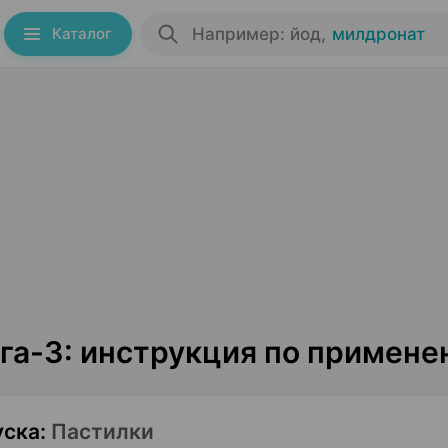
Каталог
Например: йод
,
милдронат
га-3: инструкция по примен
уска
:
Пастилки