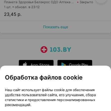
Планета Здоровья Белэкрос ОДО Аптека №1
Закрыто
1 шт.
обновл. в 23:12
23,45 р.
Показать еще
Обработка файлов cookie
О проекте
Новости проекта
Наш сайт использует файлы cookie для обеспечения
удобства пользователей сайта, его улучшения, сбора
Размещение рекламы
Медицинский маркетинг
статистики и предоставления персонализированных
Публичный договор
Доставка
рекомендаций.
Пользовательское соглашение