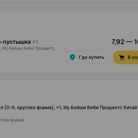
7,92 — 1
а-пустышка
×
1
,
Иу Бейши Беби Продактс
,
Где купить
В к
 [0-6, круглая форма], ×1, Иу Бейши Беби Продактс Китай
углая форма]