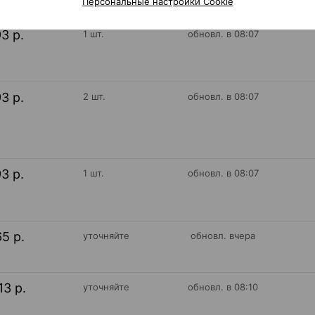
Персональные настройки Cookie
93 р.
1 шт.
обновл. в 08:07
93 р.
2 шт.
обновл. в 08:07
93 р.
1 шт.
обновл. в 08:07
65 р.
уточняйте
обновл. вчера
13 р.
уточняйте
обновл. в 08:10