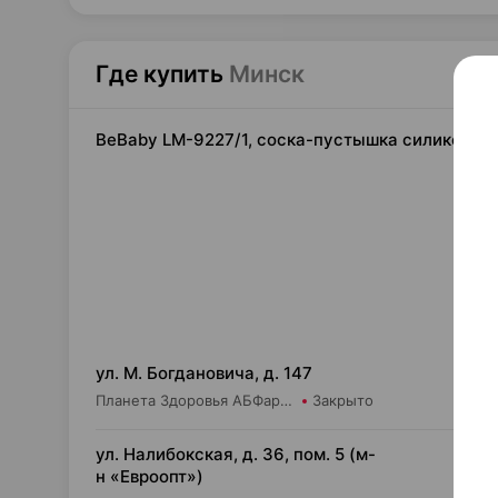
Где купить
Минск
BeBaby LM-9227/1, соска-пустышка силиконовая
7,
ул. М. Богдановича, д. 147
Планета Здоровья АБФармация ИООО Косметический магазин №4
Закрыто
7,
ул. Налибокская, д. 36, пом. 5 (м-
н «Евроопт»)