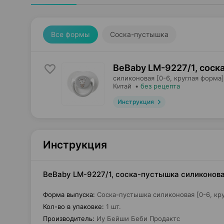
Все формы
Соска-пустышка
BeBaby LM-9227/1, соск
силиконовая [0-6, круглая форма]
Китай
•
без рецепта
Инструкция
Инструкция
BeBaby LM-9227/1, соска-пустышка силиконовая
Форма выпуска
:
Соска-пустышка силиконовая [0-6, кр
Кол-во в упаковке
:
1 шт.
Производитель
:
Иу Бейши Беби Продактс