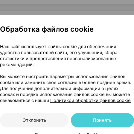
Обработка файлов cookie
 [0-6, круглая форма], ×1, Иу Бейши Беби Продактс Китай
Наш сайт использует файлы cookie для обеспечения
удобства пользователей сайта, его улучшения, сбора
статистики и предоставления персонализированных
рекомендаций.
16
На карте
Вы можете настроить параметры использования файлов
cookie или изменить свое согласие в более позднее время.
Для получения дополнительной информации о целях,
сроках и порядке использования файлов cookie вы можете
92 р.
ознакомиться с нашей
Политикой обработки файлов cookie
1 шт.
обновл. в 08:07
Отклонить
Принять
93 р.
1 шт.
обновл. в 08:07