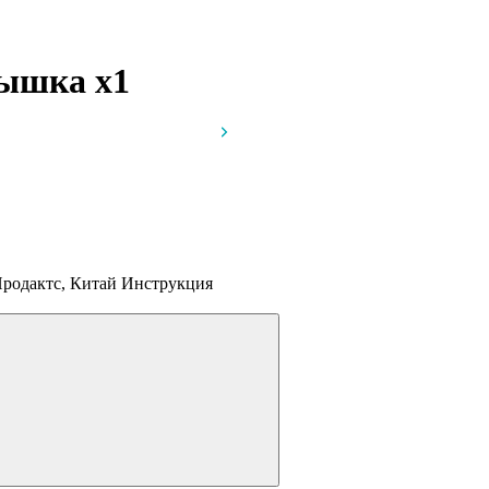
стышка
x1
Продактс, Китай
Инструкция