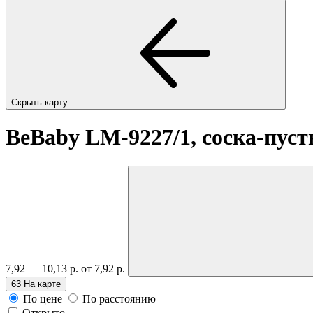
Скрыть карту
BeBaby LM-9227/1, соска-пу
7,92 — 10,13 р.
от 7,92 р.
63
На карте
По цене
По расстоянию
Открыто