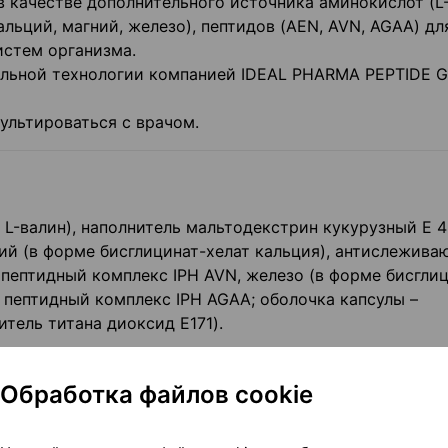
в качестве дополнительного источника аминокислот (L
альций, магний, железо), пептидов (AEN, AVN, AGAA) дл
истем организма.
альной технологии компанией IDEAL PHARMA PEPTIDE 
льтироваться с врачом.
 L-валин), наполнитель мальтодекстрин кукурузный Е 4
ций (в форме бисглицинат-хелат кальция), антислежив
 пептидный комплекс IPH AVN, железо (в форме бисгли
, пептидный комплекс IPH AGAA; оболочка капсулы –
тель титана диоксид E171).
уровня потребления
Обработка файлов cookie
 в 1 капсуле
% от адекватного уровня потребления (
на 3 капсулы), в %