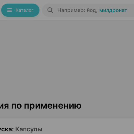
Каталог
Например: йод
,
милдронат
ция по применению
уска
:
Капсулы