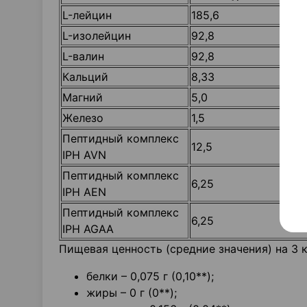
L-лейцин
185,6
L-изолейцин
92,8
L-валин
92,8
Кальций
8,33
Магний
5,0
Железо
1,5
Пептидный комплекс
12,5
IPH AVN
Пептидный комплекс
6,25
IPH AEN
Пептидный комплекс
6,25
IPH AGAA
Пищевая ценность (средние значения) на 3 
белки – 0,075 г (0,10**);
жиры – 0 г (0**);