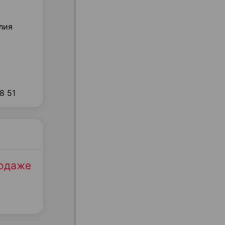
алия
8 51
родаже