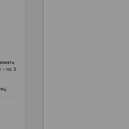
нимать
 – по 3
яц.