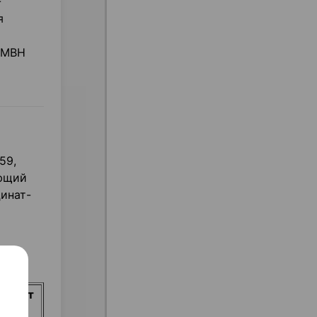
-
я
GMBH
59,
ающий
цинат-
расчет