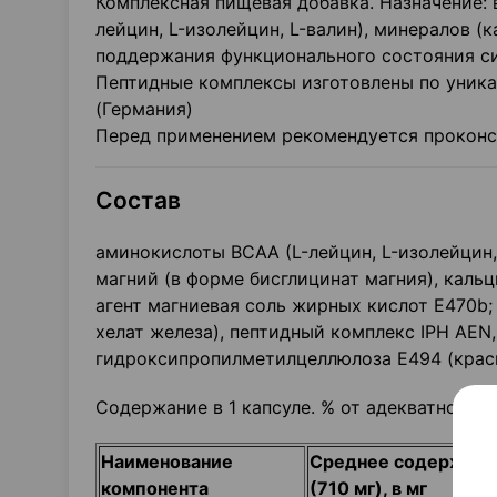
Комплексная пищевая добавка. Назначение: 
лейцин, L-изолейцин, L-валин), минералов (к
поддержания функционального состояния с
Пептидные комплексы изготовлены по уник
(Германия)
Перед применением рекомендуется проконсу
Состав
аминокислоты BCAA (L-лейцин, L-изолейцин,
магний (в форме бисглицинат магния), каль
агент магниевая соль жирных кислот E470b;
хелат железа), пептидный комплекс IPH AEN
гидроксипропилметилцеллюлоза Е494 (краси
Содержание в 1 капсуле. % от адекватного 
Наименование
Среднее содержание
компонента
(710 мг), в мг