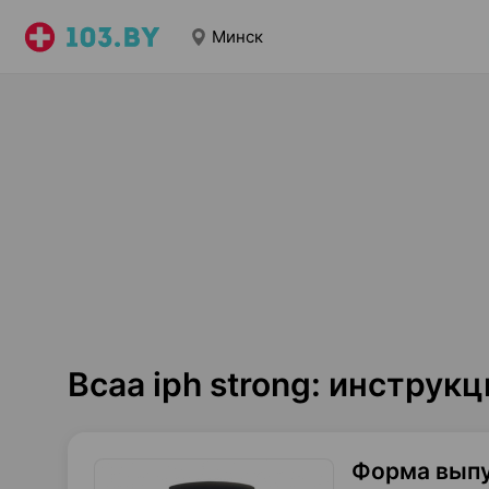
Минск
Bcaa iph strong: инструк
Форма вып