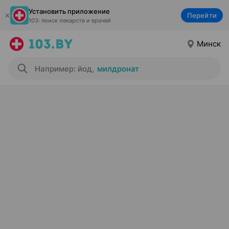
Установить приложение
Перейти
103: поиск лекарств и врачей
Минск
Например: йод
,
милдронат