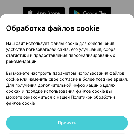
Обработка файлов cookie
О проекте
Новости проекта
Наш сайт использует файлы cookie для обеспечения
удобства пользователей сайта, его улучшения, сбора
Размещение рекламы
Медицинский маркетинг
статистики и предоставления персонализированных
Публичный договор
Доставка
рекомендаций.
Пользовательское соглашение
Вы можете настроить параметры использования файлов
Способы оплаты
Вакансии
Партнеры
cookie или изменить свое согласие в более позднее время.
Написать руководителю 103.by
Для получения дополнительной информации о целях,
сроках и порядке использования файлов cookie вы
Написать в поддержку
можете ознакомиться с нашей
Политикой обработки
Персональные настройки Cookie
файлов cookie
Обработка персональных данных
Принять
© 2026 ООО «Артокс Лаб», УНП 191700409 | 220012, Республика Беларусь,
г. Минск, улица Толбухина, 2, пом. 16 | help@103.by
|
Служба поддержки