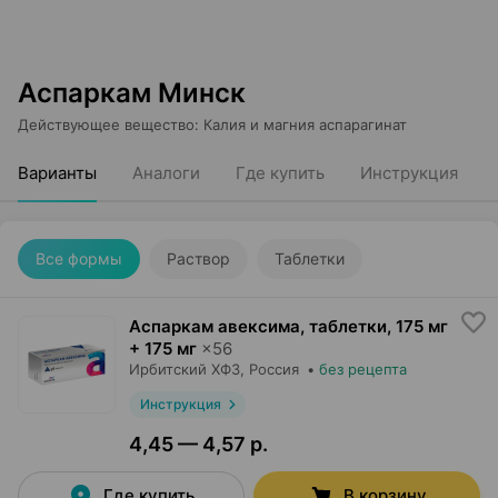
Аспаркам Минск
Действующее вещество
:
Калия и магния аспарагинат
Варианты
Аналоги
Где купить
Инструкция
Все формы
Раствор
Таблетки
Аспаркам авексима, таблетки
,
175 мг
+ 175 мг
×
56
Ирбитский ХФЗ
, Россия
•
без рецепта
Инструкция
4,45 — 4,57 р.
Где купить
В корзину