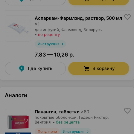
Аспаркам-Фармлэнд, раствор
,
500 мл
×
1
для инфузий,
Фармлэнд
, Беларусь
•
по рецепту
Инструкция
7,83 — 10,26 р.
Где купить
В корзину
Аналоги
Панангин, таблетки
×
60
покрытые оболочкой,
Гедеон Рихтер
,
Венгрия
•
без рецепта
Популярно
Инструкция