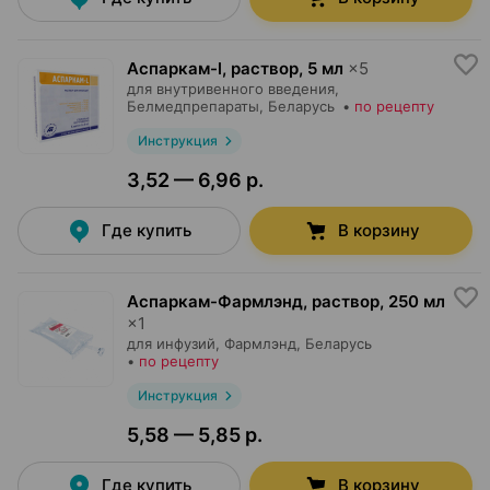
Аспаркам-l, раствор
,
5 мл
×
5
для внутривенного введения,
Белмедпрепараты
, Беларусь
•
по рецепту
Инструкция
3,52 — 6,96 р.
Где купить
В корзину
Аспаркам-Фармлэнд, раствор
,
250 мл
×
1
для инфузий,
Фармлэнд
, Беларусь
•
по рецепту
Инструкция
5,58 — 5,85 р.
Где купить
В корзину