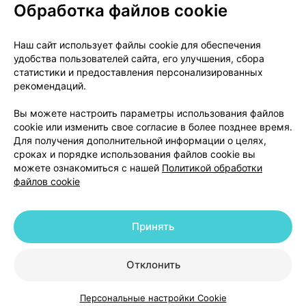
Обработка файлов cookie
О проекте
Новости проекта
Наш сайт использует файлы cookie для обеспечения
удобства пользователей сайта, его улучшения, сбора
Размещение рекламы
Медицинский маркетинг
статистики и предоставления персонализированных
Публичный договор
Доставка
рекомендаций.
Пользовательское соглашение
Вы можете настроить параметры использования файлов
Способы оплаты
Вакансии
Партнеры
cookie или изменить свое согласие в более позднее время.
Написать руководителю 103.by
Для получения дополнительной информации о целях,
сроках и порядке использования файлов cookie вы
Написать в поддержку
можете ознакомиться с нашей
Политикой обработки
Персональные настройки Cookie
файлов cookie
Обработка персональных данных
Принять
© 2026 ООО «Артокс Лаб», УНП 191700409 | 220012, Республика Беларусь,
г. Минск, улица Толбухина, 2, пом. 16 | help@103.by
|
Служба поддержки
+375 291212755
Отклонить
Персональные настройки Cookie
Каталог
Корзина
Избранное
Профиль