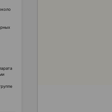
около
орных
парата
ми
группе