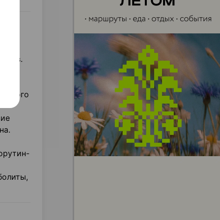
соков.
рина,
в.
ческого
вие
на.
орутин-
болиты,