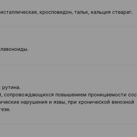
исталлическая, кросповидон, тальк, кальция стеарат.
флавоноиды.
 рутина.
ий, сопровождающихся повышением проницаемости сос
ические нарушения и язвы, при хронической венозной
езе.