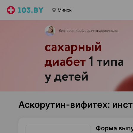
Минск
Аскорутин-вифитех: инс
Форма вып