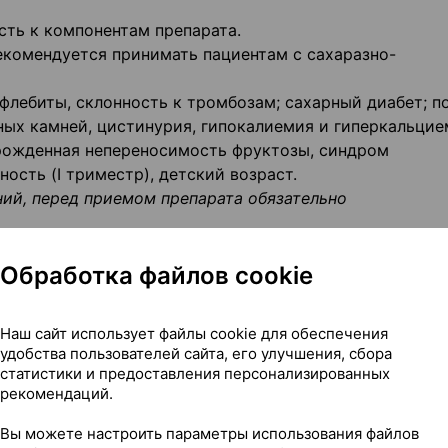
ть к компонентам препарата.
екомендуется принимать пациентам с сахаразно-
лебиты, склонность к тромбозам; сахарный диабет; по
ных камней, цистинурия, гипокалиемия и гиперкальцие
врожденная непереносимость фруктозы, синдром
ость (I триместр), детский возраст.
ний, перед приемом препарата обязательно
Обработка файлов cookie
та, диарея, зуд и кожная сыііь, повышенная возбудимос
Наш сайт использует файлы cookie для обеспечения
е артериального давления, тромбообразование. Возмо
удобства пользователей сайта, его улучшения, сбора
статистики и предоставления персонализированных
рекомендаций.
х возможно угнетение функции инсулярного аппарата
почек.
Вы можете настроить параметры использования файлов
сорбентов, симптоматическое лечение.