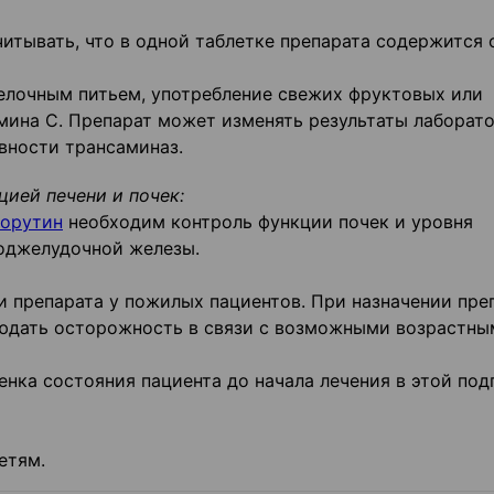
тывать, что в одной таблетке препарата содержится 
елочным питьем, употребление свежих фруктовых или
мина С. Препарат может изменять результаты лаборат
ивности трансаминаз.
ией печени и почек:
орутин
необходим контроль функции почек и уровня
поджелудочной железы.
 препарата у пожилых пациентов. При назначении пре
людать осторожность в связи с возможными возрастны
нка состояния пациента до начала лечения в этой под
детям.