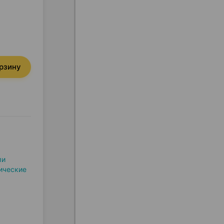
орзину
ми
ические