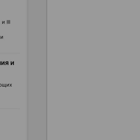
 III
ри
ия и
ующих