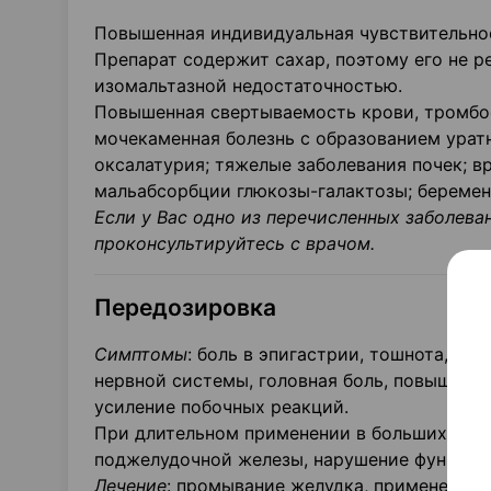
Повышенная индивидуальная чувствительнос
Препарат содержит сахар, поэтому его не р
изомальтазной недостаточностью.
Повышенная свертываемость крови, тромбоф
мочекаменная болезнь с образованием урат
оксалатурия; тяжелые заболевания почек; 
мальабсорбции глюкозы-галактозы; беременн
Если у Вас одно из перечисленных заболева
проконсультируйтесь с врачом.
Передозировка
Симптомы
: боль в эпигастрии, тошнота, рво
нервной системы, головная боль, повышени
усиление побочных реакций.
При длительном применении в больших доза
поджелудочной железы, нарушение функции 
Лечение
: промывание желудка, применение 