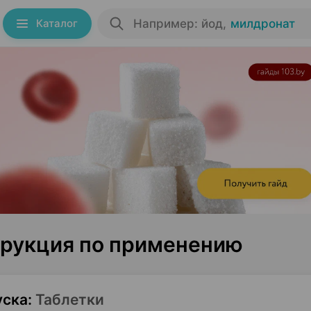
Каталог
Например: йод
,
милдронат
трукция по применению
уска
:
Таблетки