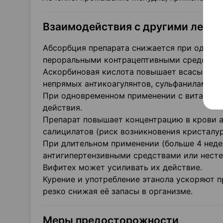
Взаимодействия с другими лека
Абсорбция препарата снижается при однов
пероральными контрацептивными средствам
Аскорбиновая кислота повышает всасывание
непрямых антикоагулянтов, сульфаниламидн
При одновременном применении с витамина
действия.
Препарат повышает концентрацию в крови а
салицилатов (риск возникновения кристалур
При длительном применении (больше 4 неде
антигипертензивными средствами или нест
Вифитех может усиливать их действие.
Курение и употребление этанола ускоряют 
резко снижая её запасы в организме.
Меры предосторожности