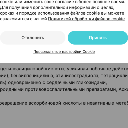
cookie или изменить свое согласие в более позднее время.
Для получения дополнительной информации о целях,
сроках и порядке использования файлов cookie вы можете
рственными средствами
ознакомиться с нашей
Политикой обработки файлов cookie
ременном применении с ацетилсалициловой кислотой,
и, при употреблении свежих фруктовых или овощных 
Отклонить
Принять
 пенициллина, железа, уменьшает эффективность гепа
ых препаратов, антибиотиков с группы аминогликозидо
Персональные настройки Cookie
ми группы В отмечается взаимное усиление терапевти
цетилсалициловой кислоты, усиливая побочное дейст
ии), бензилпеницилина, этинилэстрадиола, тетрацикли
ль) одновременно с сердечными гликозидами,
ероидными противовоспалительными препаратами, Аск
превращение аскорбиновой кислоты в неактивные мета