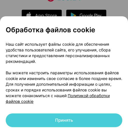
Обработка файлов cookie
О проекте
Новости проекта
Наш сайт использует файлы cookie для обеспечения
удобства пользователей сайта, его улучшения, сбора
Размещение рекламы
Медицинский маркетинг
статистики и предоставления персонализированных
Публичный договор
Доставка
рекомендаций.
Пользовательское соглашение
Вы можете настроить параметры использования файлов
Способы оплаты
Вакансии
Партнеры
cookie или изменить свое согласие в более позднее время.
Написать руководителю 103.by
Для получения дополнительной информации о целях,
сроках и порядке использования файлов cookie вы
Написать в поддержку
можете ознакомиться с нашей
Политикой обработки
Персональные настройки Cookie
файлов cookie
Обработка персональных данных
Принять
© 2026 ООО «Артокс Лаб», УНП 191700409 | 220012, Республика Беларусь,