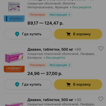
покрытые оболочкой,
Иннотек
Интернасиональ
, Франция
•
без рецепта
Популярно
Инструкция
89,17 — 124,47 р.
Где купить
В корзину
Диавен, таблетки
,
500 мг
×
60
покрытые пленочной оболочкой,
Лекфарм
,
Беларусь
•
без рецепта
Популярно
Инструкция
24,96 — 37,00 р.
Где купить
В корзину
Диавен, таблетки
,
500 мг
×
30
покрытые пленочной оболочкой,
Лекфарм
,