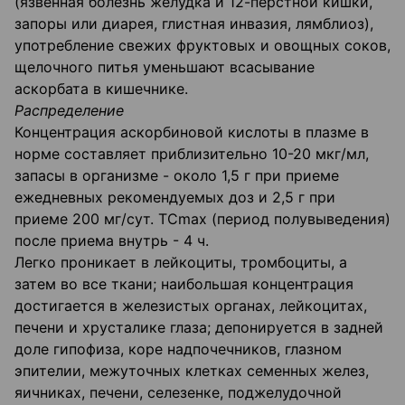
(язвенная болезнь желудка и 12-перстной кишки,
запоры или диарея, глистная инвазия, лямблиоз),
употребление свежих фруктовых и овощных соков,
щелочного питья уменьшают всасывание
аскорбата в кишечнике.
Распределение
Концентрация аскорбиновой кислоты в плазме в
норме составляет приблизительно 10-20 мкг/мл,
запасы в организме - около 1,5 г при приеме
ежедневных рекомендуемых доз и 2,5 г при
приеме 200 мг/сут. TCmax (период полувыведения)
после приема внутрь - 4 ч.
Легко проникает в лейкоциты, тромбоциты, а
затем во все ткани; наибольшая концентрация
достигается в железистых органах, лейкоцитах,
печени и хрусталике глаза; депонируется в задней
доле гипофиза, коре надпочечников, глазном
эпителии, межуточных клетках семенных желез,
яичниках, печени, селезенке, поджелудочной