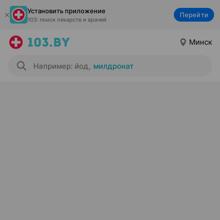
Установить приложение
Перейти
103: поиск лекарств и врачей
Минск
Например: йод
,
милдронат