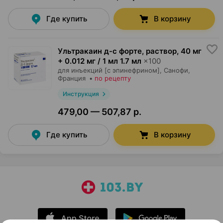
Где купить
В корзину
Ультракаин д-с форте, раствор
,
40 мг
+ 0.012 мг / 1 мл 1.7 мл
×
100
для инъекций [с эпинефрином],
Санофи
,
Франция
•
по рецепту
Инструкция
479,00 — 507,87 р.
Где купить
В корзину