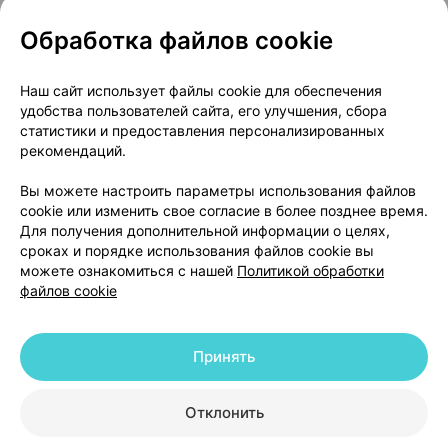
Обработка файлов cookie
О проекте
Новости проекта
Наш сайт использует файлы cookie для обеспечения
удобства пользователей сайта, его улучшения, сбора
Размещение рекламы
Медицинский маркетинг
статистики и предоставления персонализированных
Публичный договор
Доставка
рекомендаций.
Пользовательское соглашение
Вы можете настроить параметры использования файлов
Способы оплаты
Вакансии
Партнеры
cookie или изменить свое согласие в более позднее время.
Написать руководителю 103.by
Для получения дополнительной информации о целях,
сроках и порядке использования файлов cookie вы
Написать в поддержку
можете ознакомиться с нашей
Политикой обработки
Персональные настройки Cookie
файлов cookie
Обработка персональных данных
Принять
© 2026 ООО «Артокс Лаб», УНП 191700409 | 220012, Республика Беларусь,
г. Минск, улица Толбухина, 2, пом. 16 | help@103.by
|
Служба поддержки
+375 291212755
Отклонить