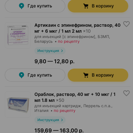
Где купить
В корзину
Артикаин с эпинефрином, раствор
,
40
мг + 6 мкг / 1 мл 2 мл
×
10
для инъекций [с эпинефрином],
БЗМП
,
Беларусь
•
по рецепту
Инструкция
9,80 — 12,80 р.
Где купить
В корзину
Ораблок, раствор
,
40 мг + 10 мкг / 1
мл 1.8 мл
×
50
для инъекций картридж,
Перрель с.п.а.
,
Италия
•
по рецепту
Инструкция
159,69 — 163,00 р.