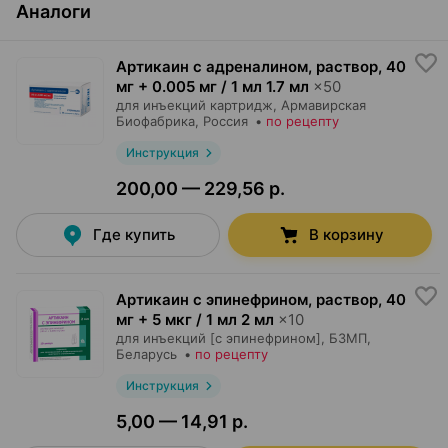
Аналоги
Артикаин с адреналином, раствор
,
40
мг + 0.005 мг / 1 мл 1.7 мл
×
50
для инъекций картридж,
Армавирская
Биофабрика
, Россия
•
по рецепту
Инструкция
200,00 — 229,56 р.
Где купить
В корзину
Артикаин с эпинефрином, раствор
,
40
мг + 5 мкг / 1 мл 2 мл
×
10
для инъекций [с эпинефрином],
БЗМП
,
Беларусь
•
по рецепту
Инструкция
5,00 — 14,91 р.