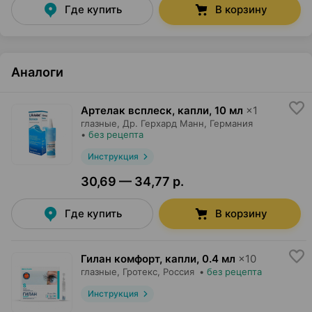
Где купить
В корзину
Аналоги
Артелак всплеск, капли
,
10 мл
×
1
глазные,
Др. Герхард Манн
, Германия
•
без рецепта
Инструкция
30,69 — 34,77 р.
Где купить
В корзину
Гилан комфорт, капли
,
0.4 мл
×
10
глазные,
Гротекс
, Россия
•
без рецепта
Инструкция