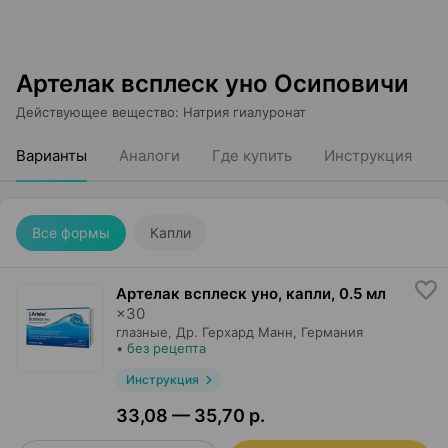
Артелак всплеск уно Осиповичи
Действующее вещество
:
Натрия гиалуронат
Варианты
Аналоги
Где купить
Инструкция
Все формы
Капли
Артелак всплеск уно, капли
,
0.5 мл
×
30
глазные,
Др. Герхард Манн
, Германия
•
без рецепта
Инструкция
33,08 — 35,70 р.