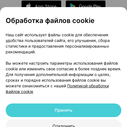
Обработка файлов cookie
О проекте
Новости проекта
Наш сайт использует файлы cookie для обеспечения
удобства пользователей сайта, его улучшения, сбора
Размещение рекламы
Медицинский маркетинг
статистики и предоставления персонализированных
Публичный договор
Доставка
рекомендаций.
Пользовательское соглашение
Вы можете настроить параметры использования файлов
Способы оплаты
Вакансии
Партнеры
cookie или изменить свое согласие в более позднее время.
Написать руководителю 103.by
Для получения дополнительной информации о целях,
сроках и порядке использования файлов cookie вы
Написать в поддержку
можете ознакомиться с нашей
Политикой обработки
Персональные настройки Cookie
файлов cookie
Обработка персональных данных
Принять
© 2026 ООО «Артокс Лаб», УНП 191700409 | 220012, Республика Беларусь,
г. Минск, улица Толбухина, 2, пом. 16 | help@103.by
|
Служба поддержки
+375 291212755
Отклонить