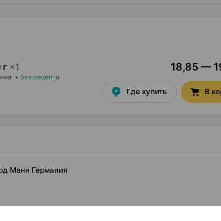
18,85 — 1
 г
×
1
ания
•
без рецепта
Где купить
В к
хард Манн Германия