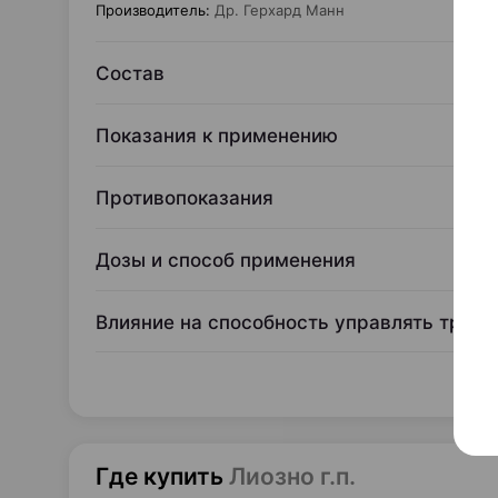
Производитель
:
Др. Герхард Манн
Состав
Показания к применению
Противопоказания
Дозы и способ применения
Влияние на способность управлять тран
Где купить
Лиозно г.п.