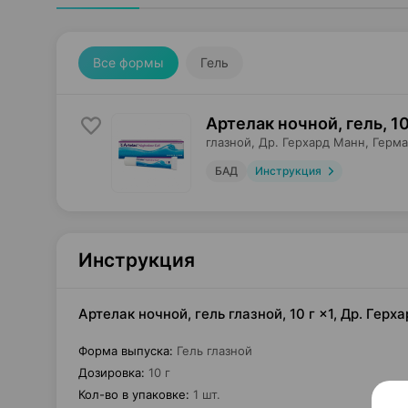
Все формы
Гель
Артелак ночной, гель
,
10
глазной,
Др. Герхард Манн
, Герм
БАД
Инструкция
Инструкция
Артелак ночной, гель глазной, 10 г ×1, Др. Гер
Форма выпуска
:
Гель глазной
Дозировка
:
10 г
Кол-во в упаковке
:
1 шт.