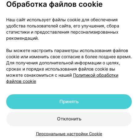
Обработка файлов cookie
О проекте
Новости проекта
Наш сайт использует файлы cookie для обеспечения
удобства пользователей сайта, его улучшения, сбора
Размещение рекламы
Медицинский маркетинг
статистики и предоставления персонализированных
Публичный договор
Доставка
рекомендаций.
Пользовательское соглашение
Вы можете настроить параметры использования файлов
Способы оплаты
Вакансии
Партнеры
cookie или изменить свое согласие в более позднее время.
Написать руководителю 103.by
Для получения дополнительной информации о целях,
сроках и порядке использования файлов cookie вы
Написать в поддержку
можете ознакомиться с нашей
Политикой обработки
Персональные настройки Cookie
файлов cookie
Обработка персональных данных
Принять
© 2026 ООО «Артокс Лаб», УНП 191700409 | 220012, Республика Беларусь,
г. Минск, улица Толбухина, 2, пом. 16 | help@103.by
|
Служба поддержки
+375 291212755
Отклонить
Персональные настройки Cookie
Каталог
Корзина
Избранное
Профиль