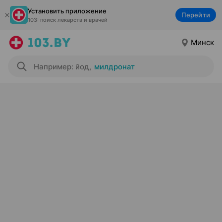
Установить приложение
Перейти
103: поиск лекарств и врачей
Минск
Например: йод
,
милдронат