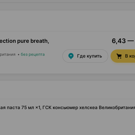
6,43 — 
ection pure breath,
британия
•
без рецепта
Где купить
В к
убная паста 75 мл ×1, ГСК консьюмер хелскеа Великобритани