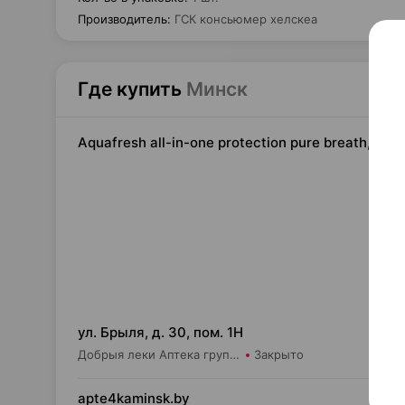
Производитель
:
ГСК консьюмер хелскеа
Где купить
Минск
Aquafresh all-in-one protection pure breath, з
6,
ул. Брыля, д. 30, пом. 1Н
Добрыя леки Аптека групп Центр ООО Аптека №25
Закрыто
6,
apte4kaminsk.by