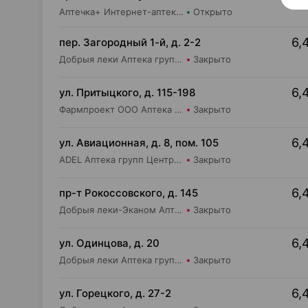
Аптечка+ Интернет-аптека apte4kaminsk.by
Открыто
6,
пер. Загородный 1-й, д. 2-2
Добрыя леки Аптека групп Центр ООО Аптека №9
Закрыто
6,
ул. Притыцкого, д. 115-198
Фармпроект ООО Аптека бережливых №13
Закрыто
6,
ул. Авиационная, д. 8, пом. 105
ADEL Аптека групп Центр ООО Аптека №49
Закрыто
6,
пр-т Рокоссовского, д. 145
Добрыя леки-Эканом Аптека групп Центр ООО Аптека №90
Закрыто
6,
ул. Одинцова, д. 20
Добрыя леки Аптека групп Центр ООО Аптека №75
Закрыто
6,
ул. Горецкого, д. 27-2