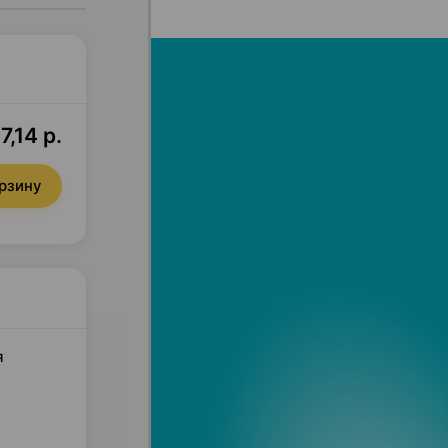
7,14 р.
орзину
я