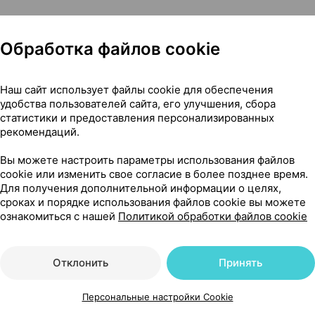
Обработка файлов cookie
Наш сайт использует файлы cookie для обеспечения
удобства пользователей сайта, его улучшения, сбора
убная паста 75 мл ×1, ГСК консьюмер хелскеа Великобритани
статистики и предоставления персонализированных
рекомендаций.
Вы можете настроить параметры использования файлов
cookie или изменить свое согласие в более позднее время.
82
На карте
Для получения дополнительной информации о целях,
сроках и порядке использования файлов cookie вы можете
ознакомиться с нашей
Политикой обработки файлов cookie
43 р.
1 шт.
обновл. вчера
Отклонить
Принять
Персональные настройки Cookie
43 р.
1 шт.
обновл. вчера