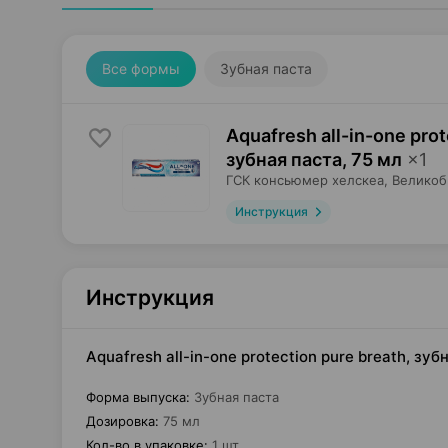
Все формы
Зубная паста
Aquafresh all-in-one prot
зубная паста
,
75 мл
×
1
ГСК консьюмер хелскеа
, Велико
Инструкция
Инструкция
Aquafresh all-in-one protection pure breath, з
Форма выпуска
:
Зубная паста
Дозировка
:
75 мл
Кол-во в упаковке
:
1 шт.