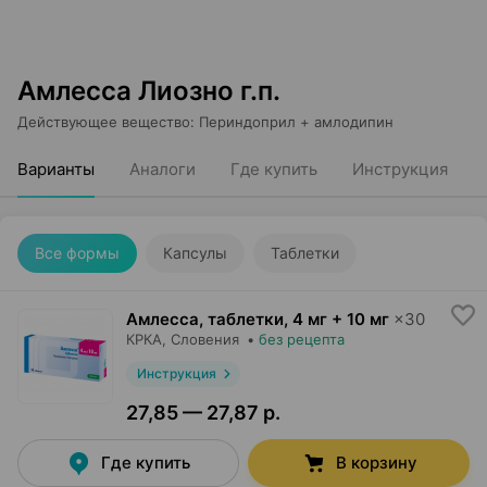
Амлесса Лиозно г.п.
Действующее вещество
:
Периндоприл + амлодипин
Варианты
Аналоги
Где купить
Инструкция
Все формы
Капсулы
Таблетки
Амлесса, таблетки
,
4 мг + 10 мг
×
30
КРКА
, Словения
•
без рецепта
Инструкция
27,85 — 27,87 р.
Где купить
В корзину