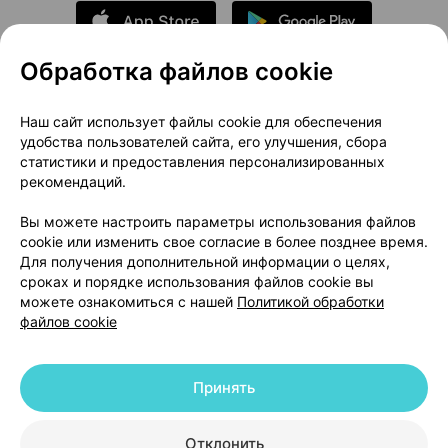
Обработка файлов cookie
О проекте
Новости проекта
Наш сайт использует файлы cookie для обеспечения
удобства пользователей сайта, его улучшения, сбора
Размещение рекламы
Медицинский маркетинг
статистики и предоставления персонализированных
Публичный договор
Доставка
рекомендаций.
Пользовательское соглашение
Вы можете настроить параметры использования файлов
Способы оплаты
Вакансии
Партнеры
cookie или изменить свое согласие в более позднее время.
Написать руководителю 103.by
Для получения дополнительной информации о целях,
сроках и порядке использования файлов cookie вы
Написать в поддержку
можете ознакомиться с нашей
Политикой обработки
Персональные настройки Cookie
файлов cookie
Обработка персональных данных
Принять
© 2026 ООО «Артокс Лаб», УНП 191700409 | 220012, Республика Беларусь,
г. Минск, улица Толбухина, 2, пом. 16 | help@103.by
|
Служба поддержки
+375 291212755
Отклонить