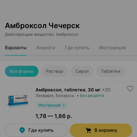
Амброксол Чечерск
Действующее вещество
:
Амброксол
Варианты
Аналоги
Где купить
Инструкция
Все формы
Раствор
Сироп
Таблетки
Амброксол, таблетки
,
30 мг
×
20
Лекфарм
, Беларусь
•
без рецепта
Инструкция
1,78 — 1,86 р.
Где купить
В корзину