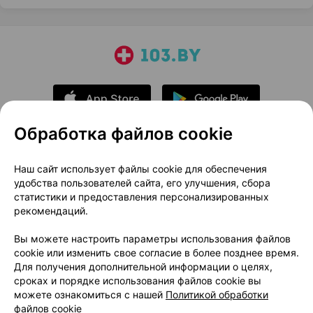
Обработка файлов cookie
О проекте
Новости проекта
Наш сайт использует файлы cookie для обеспечения
удобства пользователей сайта, его улучшения, сбора
Размещение рекламы
Медицинский маркетинг
статистики и предоставления персонализированных
Публичный договор
Доставка
рекомендаций.
Пользовательское соглашение
Вы можете настроить параметры использования файлов
Способы оплаты
Вакансии
Партнеры
cookie или изменить свое согласие в более позднее время.
Написать руководителю 103.by
Для получения дополнительной информации о целях,
сроках и порядке использования файлов cookie вы
Написать в поддержку
можете ознакомиться с нашей
Политикой обработки
Персональные настройки Cookie
файлов cookie