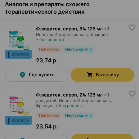
Аналоги и препараты схожего
терапевтического действия
Флюдитек, сироп
,
5% 125 мл
×
1
Иннотек Интернасиональ
, Франция
•
без рецепта
Популярно
Инструкция
23,74 р.
Где купить
В корзину
Флюдитек, сироп
,
2% 125 мл
×
1
для детей,
Иннотек Интернасиональ
,
Франция
•
без рецепта
Популярно
Инструкция
23,54 р.