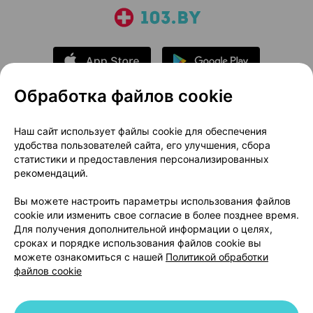
Обработка файлов cookie
О проекте
Новости проекта
Наш сайт использует файлы cookie для обеспечения
удобства пользователей сайта, его улучшения, сбора
Размещение рекламы
Медицинский маркетинг
статистики и предоставления персонализированных
Публичный договор
Доставка
рекомендаций.
Пользовательское соглашение
Вы можете настроить параметры использования файлов
Способы оплаты
Вакансии
Партнеры
cookie или изменить свое согласие в более позднее время.
Написать руководителю 103.by
Для получения дополнительной информации о целях,
сроках и порядке использования файлов cookie вы
Написать в поддержку
можете ознакомиться с нашей
Политикой обработки
Персональные настройки Cookie
файлов cookie
Обработка персональных данных