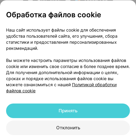
Обработка файлов cookie
О проекте
Новости проекта
Наш сайт использует файлы cookie для обеспечения
удобства пользователей сайта, его улучшения, сбора
Размещение рекламы
Медицинский маркетинг
статистики и предоставления персонализированных
Публичный договор
Доставка
рекомендаций.
Пользовательское соглашение
Вы можете настроить параметры использования файлов
Способы оплаты
Вакансии
Партнеры
cookie или изменить свое согласие в более позднее время.
Написать руководителю 103.by
Для получения дополнительной информации о целях,
сроках и порядке использования файлов cookie вы
Написать в поддержку
можете ознакомиться с нашей
Политикой обработки
Персональные настройки Cookie
файлов cookie
Обработка персональных данных
Принять
© 2026 ООО «Артокс Лаб», УНП 191700409 | 220012, Республика Беларусь,
г. Минск, улица Толбухина, 2, пом. 16 | help@103.by
|
Служба поддержки
+375 291212755
Отклонить