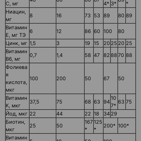
С, мг
4*
3*
*
Ниацин,
8
16
73
53
89
80
89
мг
Витамин
6
12
86
60
100
80
Е, мг ТЭ
Цинк, мг
1,5
3
19
15
20
25
20
25
Витамин
0,7
1,4
58
47
82
88
70
88
В6, мг
Фолиева
я
100
200
50
67
50
кислота,
мкг
Витамин
10
37,5
75
68
63
94
63
75
К, мкг
7*
Йод, мкг
22
44
22
18
34
29
Биотин,
167
125
25
50
200*
100*
мкг
*
*
Витамин