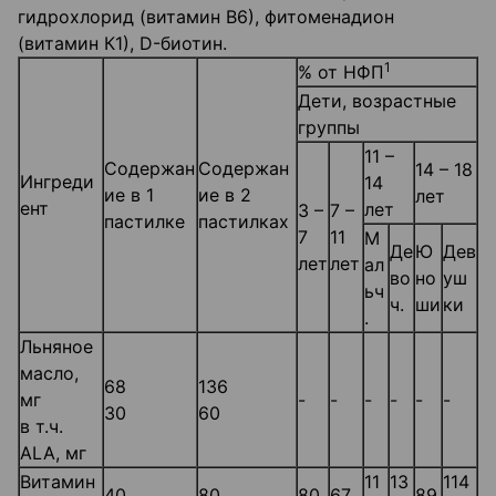
гидрохлорид (витамин В6), фитоменадион
(витамин К1), D-биотин.
1
% от НФП
Дети, возрастные
группы
11 –
Содержан
Содержан
14 – 18
Ингреди
14
ие в 1
ие в 2
лет
ент
лет
3 –
7 –
пастилке
пастилках
7
11
М
Де
Ю
Дев
лет
лет
ал
во
но
уш
ьч
ч.
ши
ки
.
Льняное
масло,
68
136
мг
-
-
-
-
-
-
30
60
в т.ч.
ALA, мг
Витамин
11
13
114
40
80
80
67
89