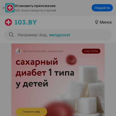
Установить приложение
Перейти
103: поиск лекарств и врачей
Минск
Например: йод
,
милдронат