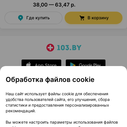
38,00 — 63,47 р.
Где купить
В корзину
Обработка файлов cookie
О проекте
Новости проекта
Наш сайт использует файлы cookie для обеспечения
удобства пользователей сайта, его улучшения, сбора
Размещение рекламы
Медицинский маркетинг
статистики и предоставления персонализированных
Публичный договор
Доставка
рекомендаций.
Пользовательское соглашение
Вы можете настроить параметры использования файлов
Способы оплаты
Вакансии
Партнеры