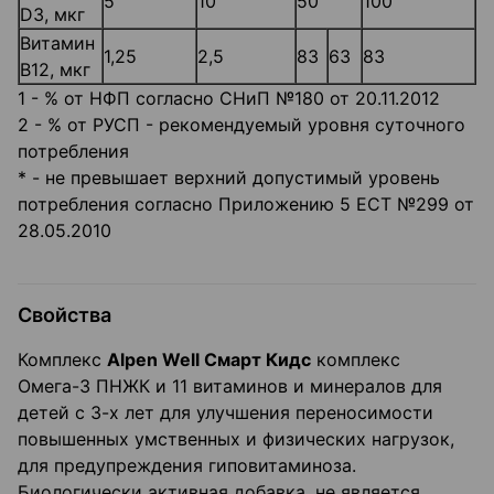
5
10
50
100
D3, мкг
Витамин
1,25
2,5
83
63
83
В12, мкг
1 - % от НФП согласно СНиП №180 от 20.11.2012
2 - % от РУСП - рекомендуемый уровня суточного
потребления
* - не превышает верхний допустимый уровень
потребления согласно Приложению 5 ЕСТ №299 от
28.05.2010
Свойства
Комплекс
Alpen
Well
Смарт Кидс
комплекс
Омега-3 ПНЖК и 11 витаминов и минералов для
детей с 3-х лет для улучшения переносимости
повышенных умственных и физических нагрузок,
для предупреждения гиповитаминоза.
Биологически активная добавка, не является