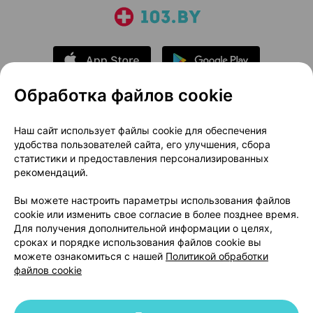
Обработка файлов cookie
О проекте
Новости проекта
Наш сайт использует файлы cookie для обеспечения
удобства пользователей сайта, его улучшения, сбора
Размещение рекламы
Медицинский маркетинг
статистики и предоставления персонализированных
Публичный договор
Доставка
рекомендаций.
Пользовательское соглашение
Вы можете настроить параметры использования файлов
Способы оплаты
Вакансии
Партнеры
cookie или изменить свое согласие в более позднее время.
Написать руководителю 103.by
Для получения дополнительной информации о целях,
сроках и порядке использования файлов cookie вы
Написать в поддержку
можете ознакомиться с нашей
Политикой обработки
Персональные настройки Cookie
файлов cookie
Обработка персональных данных