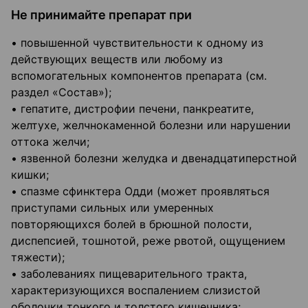
Не принимайте препарат при
• повышенной чувствительности к одному из
действующих веществ или любому из
вспомогательных компонентов препарата (см.
раздел «Состав»);
• гепатите, дистрофии печени, панкреатите,
желтухе, желчнокаменной болезни или нарушении
оттока желчи;
• язвенной болезни желудка и двенадцатиперстной
кишки;
• спазме сфинктера Одди (может проявляться
приступами сильных или умеренных
повторяющихся болей в брюшной полости,
диспепсией, тошнотой, реже рвотой, ощущением
тяжести);
• заболеваниях пищеварительного тракта,
характеризующихся воспалением слизистой
оболочки тонкого и толстого кишечника;