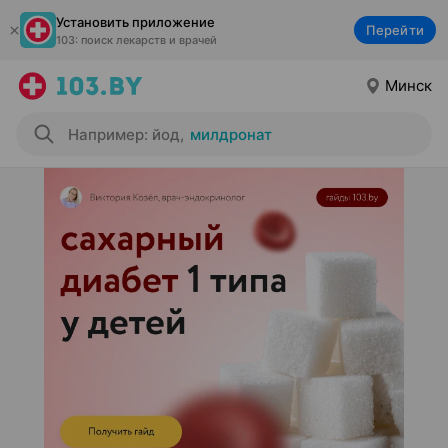
Установить приложение
Перейти
103: поиск лекарств и врачей
Минск
Например: йод
,
милдронат