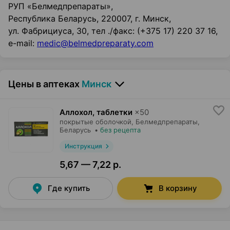
РУП «Белмедпрепараты»,
Республика Беларусь, 220007, г. Минск,
ул. Фабрициуса, 30, тел ./факс: (+375 17) 220 37 16,
e-mail:
medic@belmedpreparaty.com
Цены в аптеках
Минск
Аллохол, таблетки
×
50
покрытые оболочкой,
Белмедпрепараты
,
Беларусь
•
без рецепта
Инструкция
5,67 — 7,22 р.
Где купить
В корзину