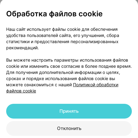
Обработка файлов cookie
О проекте
Новости проекта
Наш сайт использует файлы cookie для обеспечения
удобства пользователей сайта, его улучшения, сбора
Размещение рекламы
Медицинский маркетинг
статистики и предоставления персонализированных
Публичный договор
Доставка
рекомендаций.
Пользовательское соглашение
Вы можете настроить параметры использования файлов
Способы оплаты
Вакансии
Партнеры
cookie или изменить свое согласие в более позднее время.
Написать руководителю 103.by
Для получения дополнительной информации о целях,
сроках и порядке использования файлов cookie вы
Написать в поддержку
можете ознакомиться с нашей
Политикой обработки
Персональные настройки Cookie
файлов cookie
Обработка персональных данных
Принять
© 2026 ООО «Артокс Лаб», УНП 191700409 | 220012, Республика Беларусь,
г. Минск, улица Толбухина, 2, пом. 16 | help@103.by
|
Служба поддержки
+375 291212755
Отклонить