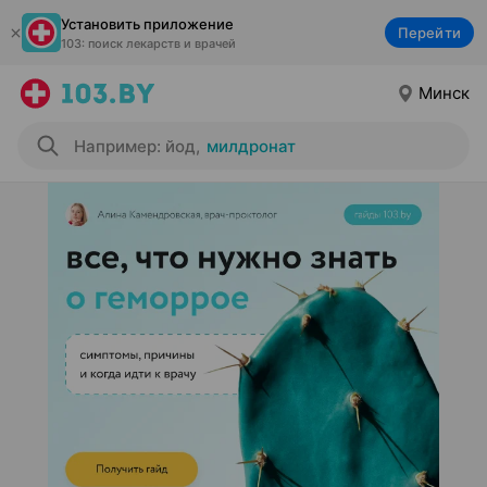
Установить приложение
Перейти
103: поиск лекарств и врачей
Минск
Например: йод
,
милдронат