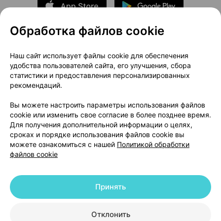
Обработка файлов cookie
О проекте
Новости проекта
Наш сайт использует файлы cookie для обеспечения
удобства пользователей сайта, его улучшения, сбора
Размещение рекламы
Медицинский маркетинг
статистики и предоставления персонализированных
Публичный договор
Доставка
рекомендаций.
Пользовательское соглашение
Вы можете настроить параметры использования файлов
Способы оплаты
Вакансии
Партнеры
cookie или изменить свое согласие в более позднее время.
Написать руководителю 103.by
Для получения дополнительной информации о целях,
сроках и порядке использования файлов cookie вы
Написать в поддержку
можете ознакомиться с нашей
Политикой обработки
Персональные настройки Cookie
файлов cookie
Обработка персональных данных
Принять
© 2026 ООО «Артокс Лаб», УНП 191700409 | 220012, Республика Беларусь,
г. Минск, улица Толбухина, 2, пом. 16 | help@103.by
|
Служба поддержки
+375 291212755
Отклонить