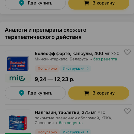
Где купить
В корзину
Аналоги и препараты схожего
терапевтического действия
Болеофф форте, капсулы
,
400 мг
×
20
Минскинтеркапс
, Беларусь
•
без рецепта
Популярно
Инструкция
9,24 — 12,23 р.
Где купить
В корзину
Налгезин, таблетки
,
275 мг
×
10
покрытые пленочной оболочкой,
КРКА
,
Словения
•
без рецепта
Популярно
Инструкция