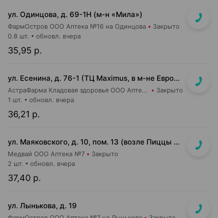
ул. Одинцова, д. 69-1Н (м-н «Мила»)
ФармОстров ООО Аптека №16 на Одинцова
Закрыто
0.8 шт.
обновл. вчера
35,95 р.
ул. Есенина, д. 76-1 (ТЦ Maximus, в м-не Евроопт Super)
АстраФарма Кладовая здоровья ООО Аптека №9
Закрыто
1 шт.
обновл. вчера
36,21 р.
ул. Маяковского, д. 10, пом. 13 (возле Пиццы Мании)
Медвай ООО Аптека №7
Закрыто
2 шт.
обновл. вчера
37,40 р.
ул. Лынькова, д. 19
ФармОстров ООО Аптека №7 на Лынькова
Закрыто