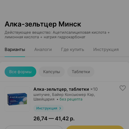
Алка-зельтцер Минск
Действующее вещество
:
Ацетилсалициловая кислота +
лимонная кислота + натрия гидрокарбонат
Варианты
Аналоги
Где купить
Инструкция
Все формы
Капсулы
Таблетки
Алка-зельтцер, таблетки
×
10
шипучие,
Байер Консьюмер Кэр
,
Швейцария
•
без рецепта
Инструкция
26,74 — 41,42 р.