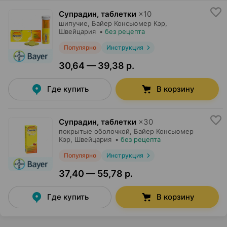
Супрадин, таблетки
×
10
шипучие,
Байер Консьюмер Кэр
,
Швейцария
•
без рецепта
Популярно
Инструкция
30,64 — 39,38 р.
Где купить
В корзину
Супрадин, таблетки
×
30
покрытые оболочкой,
Байер Консьюмер
Кэр
, Швейцария
•
без рецепта
Популярно
Инструкция
37,40 — 55,78 р.
Где купить
В корзину