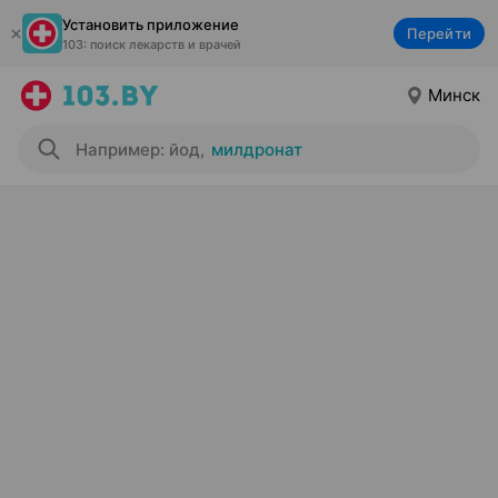
Установить приложение
Перейти
103: поиск лекарств и врачей
Минск
Например: йод
,
милдронат