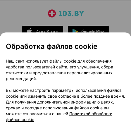
Обработка файлов cookie
О проекте
Новости проекта
Наш сайт использует файлы cookie для обеспечения
удобства пользователей сайта, его улучшения, сбора
Размещение рекламы
Медицинский маркетинг
статистики и предоставления персонализированных
Публичный договор
Доставка
рекомендаций.
Пользовательское соглашение
Вы можете настроить параметры использования файлов
Способы оплаты
Вакансии
Партнеры
cookie или изменить свое согласие в более позднее время.
Написать руководителю 103.by
Для получения дополнительной информации о целях,
сроках и порядке использования файлов cookie вы
Написать в поддержку
можете ознакомиться с нашей
Политикой обработки
Персональные настройки Cookie
файлов cookie
Обработка персональных данных