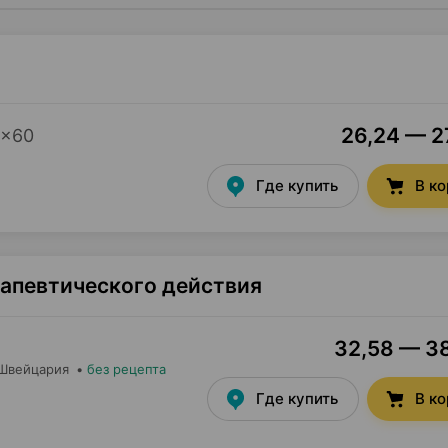
26,24 — 27
×
60
Где купить
В к
рапевтического действия
32,58 — 38
 Швейцария
•
без рецепта
Где купить
В к