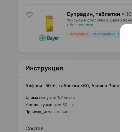
Супрадин, таблетки
×
30
покрытые оболочкой,
Байер Кон
•
без рецепта
Популярно
Инструкция
Инструкция
Алфавит 50 + , таблетки ×60, Аквион Россия
Форма выпуска
:
Таблетки
Кол-во в упаковке
:
60 шт.
Производитель
:
Аквион
Состав