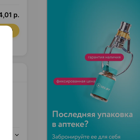
,01 р.
орзину