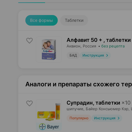
Все формы
Таблетки
Алфавит 50 + , таблетки
Аквион
, Россия
•
без рецепта
БАД
Инструкция
Аналоги и препараты схожего те
Супрадин, таблетки
×
10
шипучие,
Байер Консьюмер Кэр
,
Популярно
Инструкция