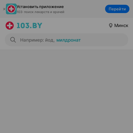
Установить приложение
Перейти
103: поиск лекарств и врачей
Минск
Например: йод
,
милдронат