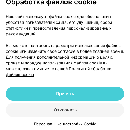
Обработка файлов cookie
О проекте
Новости проекта
Наш сайт использует файлы cookie для обеспечения
удобства пользователей сайта, его улучшения, сбора
Размещение рекламы
Медицинский маркетинг
статистики и предоставления персонализированных
Публичный договор
Доставка
рекомендаций.
Пользовательское соглашение
Вы можете настроить параметры использования файлов
Способы оплаты
Вакансии
Партнеры
cookie или изменить свое согласие в более позднее время.
Написать руководителю 103.by
Для получения дополнительной информации о целях,
сроках и порядке использования файлов cookie вы
Написать в поддержку
можете ознакомиться с нашей
Политикой обработки
Персональные настройки Cookie
файлов cookie
Обработка персональных данных
Принять
© 2026 ООО «Артокс Лаб», УНП 191700409 | 220012, Республика Беларусь,
г. Минск, улица Толбухина, 2, пом. 16 | help@103.by
|
Служба поддержки
+375 291212755
Отклонить
Персональные настройки Cookie
Каталог
Корзина
Избранное
Профиль