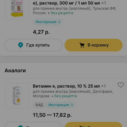
е), раствор
,
300 мг / 1 мл 50 мл
×
1
для приема внутрь [масляный],
Тульская ФФ
,
Россия
•
без рецепта
Инструкция
4,27 р.
Где купить
В корзину
Аналоги
Витамин е, раствор
,
10 % 25 мл
×
1
для приема внутрь [масляный],
Депофарм
,
Молдова
•
без рецепта
БАД
Инструкция
11,50 — 17,82 р.