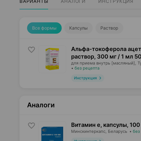
ВАРИАНТЫ
АНАЛОГИ
ИНСТРУКЦИЯ
Все формы
Капсулы
Раствор
Альфа-токоферола ацета
раствор
,
300 мг / 1 мл 5
для приема внутрь [масляный],
Т
•
без рецепта
Инструкция
Аналоги
Витамин е, капсулы
,
100
Минскинтеркапс
, Беларусь
•
без