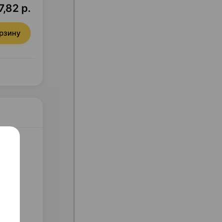
7,82 р.
орзину
льская