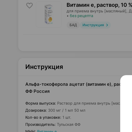
Витамин е, раствор
,
10 %
для приема внутрь [масляный],
Д
•
без рецепта
БАД
Инструкция
Инструкция
Альфа-токоферола ацетат (витамин е), раствор 
ФФ Россия
Форма выпуска
:
Раствор для приема внутрь [масляный
Дозировка
:
300 мг / 1 мл 50 мл
Кол-во в упаковке
:
1 шт.
Производитель
:
Тульская ФФ
МНН
:
Витамин е