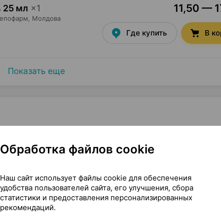
11,50 — 1
 25 мл
×
1
епофарм
, Молдова
Где купить
В к
Показать еще
для приема внутрь [масляный], 300 мг / 1 мл 50 мл ×1, Ту
Обработка файлов cookie
]
Наш сайт использует файлы cookie для обеспечения
удобства пользователей сайта, его улучшения, сбора
статистики и предоставления персонализированных
рекомендаций.