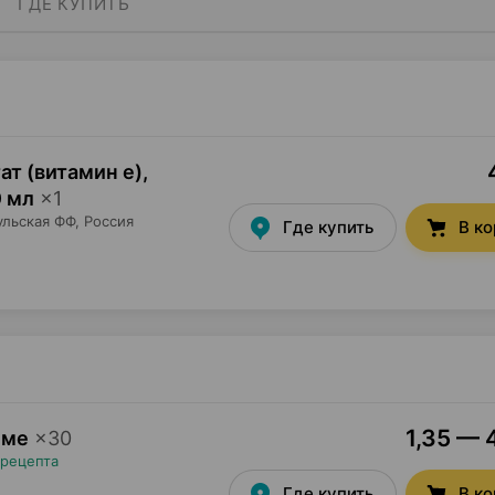
ГДЕ КУПИТЬ
т (витамин е),
0 мл
×
1
ульская ФФ
, Россия
Где купить
В к
1,35 — 
 ме
×
30
 рецепта
Где купить
В к