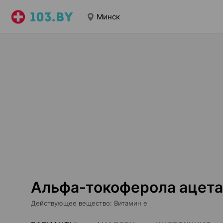
Минск
Альфа-токоферола ацетат
Действующее вещество
:
Витамин е