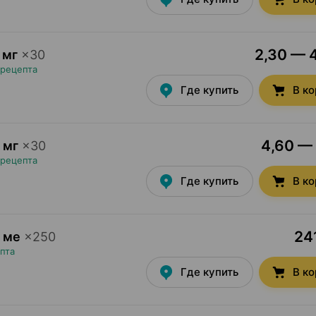
2,30 — 4
 мг
×
30
 рецепта
Где купить
В к
4,60 — 
 мг
×
30
 рецепта
Где купить
В к
241
 ме
×
250
пта
Где купить
В к