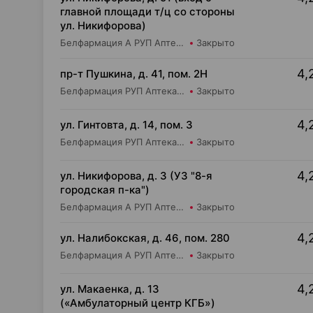
главной площади т/ц со стороны
ул. Никифорова)
Белфармация А РУП Аптека №110
Закрыто
4,
пр-т Пушкина, д. 41, пом. 2Н
Белфармация РУП Аптека №62
Закрыто
4,
ул. Гинтовта, д. 14, пом. 3
Белфармация РУП Аптека №112
Закрыто
4,
ул. Никифорова, д. 3 (УЗ "8-я
городская п-ка")
Белфармация А РУП Аптека №110
Закрыто
4,
ул. Налибокская, д. 46, пом. 280
Белфармация А РУП Аптека №79
Закрыто
4,
ул. Макаенка, д. 13
(«Амбулаторный центр КГБ»)