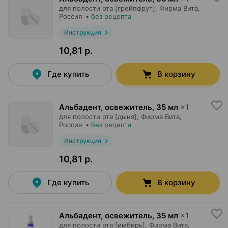
для полости рта [грейпфрут],
Фирма Вита
,
Россия
•
без рецепта
Инструкция
10,81 р.
Где купить
В корзину
Альбадент, освежитель
,
35 мл
×
1
для полости рта [дыня],
Фирма Вита
,
Россия
•
без рецепта
Инструкция
10,81 р.
Где купить
В корзину
Альбадент, освежитель
,
35 мл
×
1
для полости рта [имбирь],
Фирма Вита
,