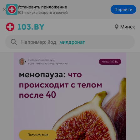
Установить приложение
Перейти
103: поиск лекарств и врачей
Минск
Например: йод
,
милдронат