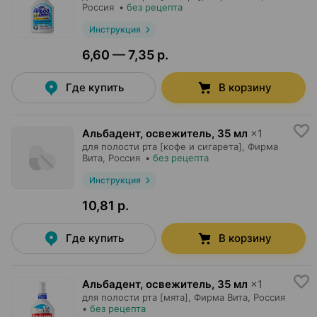
Россия
•
без рецепта
Инструкция
6,60 — 7,35 р.
Где купить
В корзину
Альбадент, освежитель
,
35 мл
×
1
для полости рта [кофе и сигарета],
Фирма
Вита
, Россия
•
без рецепта
Инструкция
10,81 р.
Где купить
В корзину
Альбадент, освежитель
,
35 мл
×
1
для полости рта [мята],
Фирма Вита
, Россия
•
без рецепта