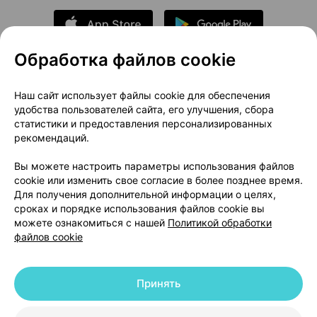
Обработка файлов cookie
О проекте
Новости проекта
Наш сайт использует файлы cookie для обеспечения
удобства пользователей сайта, его улучшения, сбора
Размещение рекламы
Медицинский маркетинг
статистики и предоставления персонализированных
Публичный договор
Доставка
рекомендаций.
Пользовательское соглашение
Вы можете настроить параметры использования файлов
Способы оплаты
Вакансии
Партнеры
cookie или изменить свое согласие в более позднее время.
Написать руководителю 103.by
Для получения дополнительной информации о целях,
сроках и порядке использования файлов cookie вы
Написать в поддержку
можете ознакомиться с нашей
Политикой обработки
Персональные настройки Cookie
файлов cookie
Обработка персональных данных
Принять
© 2026 ООО «Артокс Лаб», УНП 191700409 | 220012, Республика Беларусь,
г. Минск, улица Толбухина, 2, пом. 16 | help@103.by
|
Служба поддержки