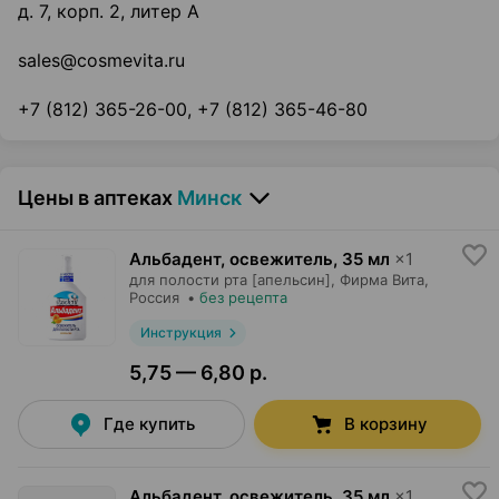
д. 7, корп. 2, литер А
sales@cosmevita.ru
+7 (812) 365-26-00, +7 (812) 365-46-80
Цены в аптеках
Минск
Альбадент, освежитель
,
35 мл
×
1
для полости рта [апельсин],
Фирма Вита
,
Россия
•
без рецепта
Инструкция
5,75 — 6,80 р.
Где купить
В корзину
Альбадент, освежитель
,
35 мл
×
1