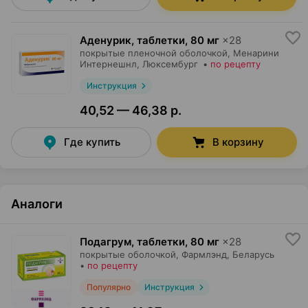
Аденурик, таблетки
,
80 мг
×
28
покрытые пленочной оболочкой,
Менарини
Интернешнл
, Люксембург
•
по рецепту
Инструкция
40,52 — 46,38 р.
Где купить
В корзину
Аналоги
Подагрум, таблетки
,
80 мг
×
28
покрытые оболочкой,
Фармлэнд
, Беларусь
•
по рецепту
Популярно
Инструкция