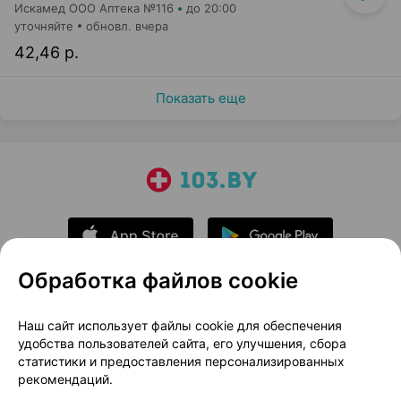
Искамед ООО Аптека №116
до 20:00
уточняйте
обновл. вчера
42,46 р.
Показать еще
Обработка файлов cookie
О проекте
Новости проекта
Наш сайт использует файлы cookie для обеспечения
удобства пользователей сайта, его улучшения, сбора
Размещение рекламы
Медицинский маркетинг
статистики и предоставления персонализированных
Публичный договор
Доставка
рекомендаций.
Пользовательское соглашение