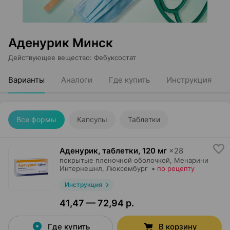
Аденурик Минск
Действующее вещество
:
Фебуксостат
Варианты
Аналоги
Где купить
Инструкция
Все формы
Капсулы
Таблетки
Аденурик, таблетки
,
120 мг
×
28
покрытые пленочной оболочкой,
Менарини
Интернешнл
, Люксембург
•
по рецепту
Инструкция
41,47 — 72,94 р.
Где купить
В корзину