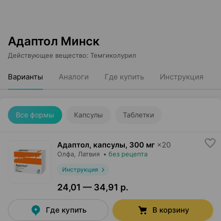
Адаптол Минск
Действующее вещество
:
Темгиколурил
Варианты
Аналоги
Где купить
Инструкция
Все формы
Капсулы
Таблетки
Адаптол, капсулы
,
300 мг
×
20
Олфа
, Латвия
•
без рецепта
Инструкция
24,01 — 34,91 р.
Где купить
В корзину