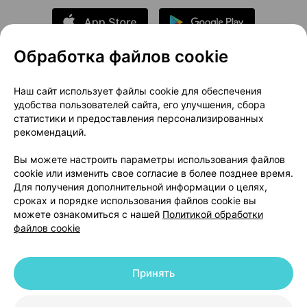
Обработка файлов cookie
О проекте
Новости проекта
Наш сайт использует файлы cookie для обеспечения
удобства пользователей сайта, его улучшения, сбора
Размещение рекламы
Медицинский маркетинг
статистики и предоставления персонализированных
Публичный договор
Доставка
рекомендаций.
Пользовательское соглашение
Вы можете настроить параметры использования файлов
Способы оплаты
Вакансии
Партнеры
cookie или изменить свое согласие в более позднее время.
Написать руководителю 103.by
Для получения дополнительной информации о целях,
сроках и порядке использования файлов cookie вы
Написать в поддержку
можете ознакомиться с нашей
Политикой обработки
Персональные настройки Cookie
файлов cookie
Обработка персональных данных
Принять
© 2026 ООО «Артокс Лаб», УНП 191700409 | 220012, Республика Беларусь,
г. Минск, улица Толбухина, 2, пом. 16 | help@103.by
|
Служба поддержки