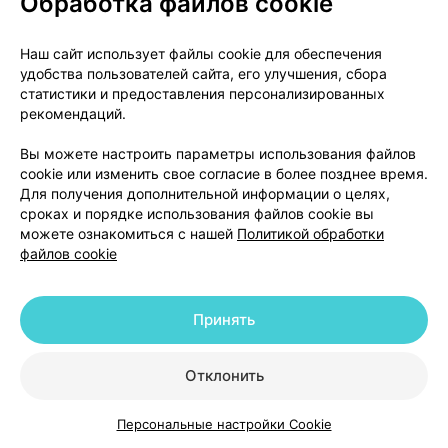
Обработка файлов cookie
активных метаболитов Ппиоглитазона М-III и М-IV
была снижена на 10 %, когда пиоглитон был принят
Наш сайт использует файлы cookie для обеспечения
одновременно с разовой дозой абиратерона
удобства пользователей сайта, его улучшения, сбора
ацетата 1000 мг. Пациенты должны наблюдаться на
статистики и предоставления персонализированных
наличие признаков токсичности при применении
рекомендаций.
абиратерона ацетата совместно с лекарственными
средствами, являющимися субстратами
Вы можете настроить параметры использования файлов
cookie или изменить свое согласие в более позднее время.
изофермента СУР2С8 с узким терапевтическим
Для получения дополнительной информации о целях,
индексом.
сроках и порядке использования файлов cookie вы
Применение абиратерона ацетата и лекарственных
можете ознакомиться с нашей
Политикой обработки
средств, удлиняющих интервал QT
файлов cookie
Поскольку лекарственные средства, снижающие
уровень андрогенов, могут удлинять интервал QТ,
Принять
рекомендуется проявлять осторожность при
применении абиратерона с
лекарственными средствами, удлиняющими
Отклонить
интервал QТ или способными вызывать пируэтную
желудочковую тахикардию: противоаритмические
Персональные настройки Cookie
Каталог
Корзина
Избранное
Профиль
лекарственные средства класса IA (например,