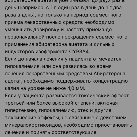
абиратерона ацетата увеличивают до двух раз в
день (например, с 1 г один раз в день до 1 г два
раза в день), но только на период совместного
приема лекарственных средств необходимо
уменьшить дозировку и частоту приема до
первоначальной после прекращения совместного
применения абиратерона ацетата и сильных
индукторов изофермента СYРЗА4.
Если до начала лечения у пациента отмечается
гипокалиемия, или она развилась во время
лечения лекарственным средством Абиратерона
ацетат, необходимо поддерживать концентрацию
калия на уровне не ниже 4,0 мМ.
Если у пациента развивается токсический эффект
третьей или более высокой степени, включая
гипертензию, гипокалиемию, отек и другие
токсические эффекты, не связанные с действием
минералокортикоидов, необходимо приостановить
лечение и принять соответствующие