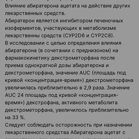
Влияние абиратерона ацетата на действие других
лекарственных средств.
Абиратерон является ингибитором печеночных
изоферментов, участвующих в метаболизме
лекарственны средств (CУP2D6 и СYР2С8).
В исследовании с целью определения влияния
абиратерона (в сочетании с преднизоном) на
фармакокинетику декстрометорфана после
приема однократной дозы абиратерона и
декстрометорфана, значение AUC (площадь под
кривой «концентрация-время») декстрометорфана
увеличилась приблизительно в 2,9 раза. Значение
AUC 24 площадь под кривой «концентрация-
время») декстрофана, активного метаболита
декстрометорфана, увеличилось приблизительно
на 33 %.
Следует соблюдать осторожность при назначении
лекарственного средства Абиратерона ацетат с