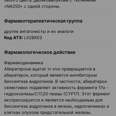
белого цвета, двояковыпуклые с тиснением
«NA250» с одной стороны.
Фармакотерапевтическая группа
другие антагонисты и их аналоги
Код АТХ:
L02ВХ03
Фармакологическое действие
Фармакодинамика
Абиратерона ацетат in vivo превращается в
абиратерон, который является ингибитором
биосинтеза андрогенов. В частности, абиратерон
селективно подавляет активность фермента 17α -
гидроксилазы/C17,20-лиазы (СYР17). Этот фермент
экспрессируется и является необходимым для
биосинтеза андрогенов в яичках, надпочечниках и
клетках опухоли предстательной железы.