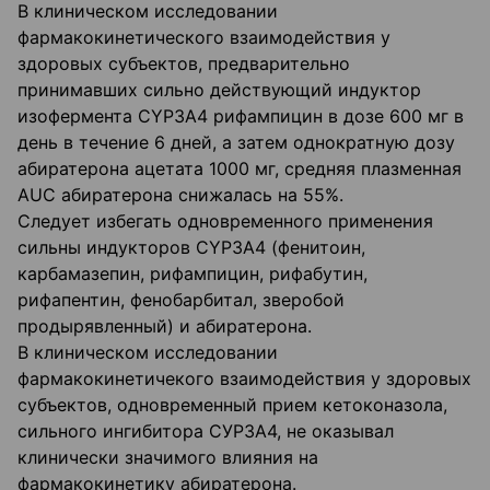
В клиническом исследовании
фармакокинетического взаимодействия у
здоровых субъектов, предварительно
принимавших сильно действующий индуктор
изофермента СYРЗА4 рифампицин в дозе 600 мг в
день в течение 6 дней, а затем однократную дозу
абиратерона ацетата 1000 мг, средняя плазменная
АUС абиратерона снижалась на 55%.
Следует избегать одновременного применения
сильны индукторов СYРЗА4 (фенитоин,
карбамазепин, рифампицин, рифабутин,
рифапентин, фенобарбитал, зверобой
продырявленный) и абиратерона.
В клиническом исследовании
фармакокинетичекого взаимодействия у здоровых
субъектов, одновременный прием кетоконазола,
сильного ингибитора СУРЗА4, не оказывал
клинически значимого влияния на
фармакокинетику абиратерона.