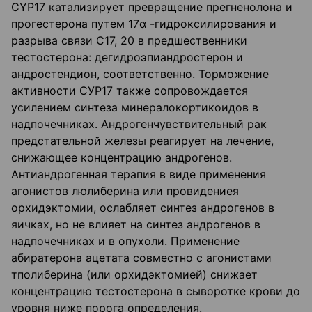
СYР17 катализирует превращение прегненолона и
прогестерона путем 17α -гидроксилирования и
разрыва связи С17, 20 в предшественники
тестостерона: дегидроэпиандростерон и
андростендион, соответственно. Торможение
активности СУР17 также сопровождается
усилением синтеза минералокортикоидов в
надпочечниках. Андрогенчувствительный рак
предстательной железы реагирует на лечение,
снижающее концентрацию андрогенов.
Антиандрогенная терапия в виде применения
агонистов люлиберина или провидениея
орхидэктомии, ослабляет синтез андрогенов в
яичках, но не влияет на синтез андрогенов в
надпочечниках и в опухоли. Применение
абиратерона ацетата совместно с агонистами
тполиберина (или орхидэктомией) снижает
концентрацию тестостерона в сыворотке крови до
уровня ниже порога определения.