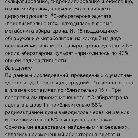
сульфатирование, гидроксилирование и окисление,
главным образом, в печени. Большая часть
14
циркулирующего
С-абиратерона ацетата
(приблизительно 92%) находилась в форме
метаболита абиратерона. Из 15 поддающихся
обнаружению метаболитов, на каждый из двух
основных метаболитов - абиратерона сульфат и N-
оксид абиратерона сульфат -приходилось по 43%
общей радиоактивности.
Выведение
По данным исследований, проведенных с участием
здоровых добровольцев, средний Т1гг абиратерона
в плазме составляет приблизительно 15 ч. При
14
пероральном приеме меченного
С-абиратерона
ацетата в дозе 1 г приблизительно 88%
радиоактивной дозы выводилось через кишечник
и приблизительно 5% выводилось почками.
Основными веществами, найденными в фекалиях,
являлись неизмененный абиратерона ацетат и