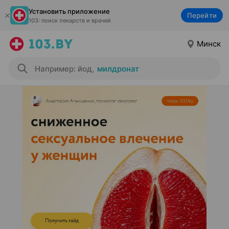
Установить приложение
Перейти
103: поиск лекарств и врачей
Минск
Например: йод
,
милдронат