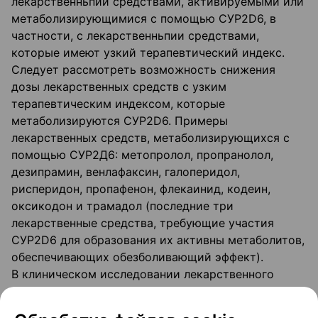
лекарственньпии средствами, активируемыми или
метаболизирующимися с помощью CУP2D6, в
частности, с лекарственньпии средствами,
которые имеют узкий терапевтический индекс.
Следует рассмотреть возможность снижения
дозы лекарственных средств с узким
терапевтическим индексом, которые
метаболизируются CУP2D6. Примеры
лекарственных средств, метаболизирующихся с
помощью СУР2Д6: метопролол, пропранолол,
дезипрамин, венлафаксин, галоперидол,
рисперидон, пропафенон, флекаинид, кодеин,
оксикодон и трамадол (последние три
лекарственные средства, требующие участия
CУP2D6 для образования их активны метаболитов,
обеспечивающих обезболивающий эффект).
В клиническом исследовании лекарственного
взаимодействия у здоровых субъектов, АUС
пиоглитазона была увеличена на 46%, и АUС