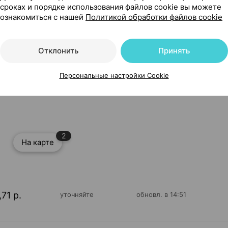
сроках и порядке использования файлов cookie вы можете
ознакомиться с нашей
Политикой обработки файлов cookie
Отклонить
Принять
Персональные настройки Cookie
ного давления [автоматический, плечевой], ×1, Ай энд Ди
2
На карте
,71 р.
уточняйте
обновл. в 14:51