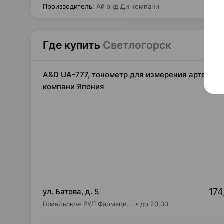
Производитель
:
Ай энд Ди компани
Где купить
Светлогорск
A&D UA-777, тонометр для измерения артериаль
компани Япония
174
ул. Батова, д. 5
Гомельское РУП Фармация Аптека №168
до 20:00