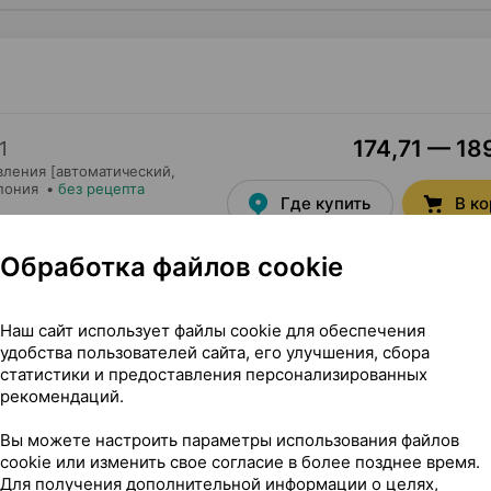
174,71 — 189
1
вления [автоматический,
пония
•
без рецепта
Где купить
В к
Обработка файлов cookie
Наш сайт использует файлы cookie для обеспечения
удобства пользователей сайта, его улучшения, сбора
статистики и предоставления персонализированных
ного давления [автоматический, плечевой], ×1, Ай энд Ди
рекомендаций.
Вы можете настроить параметры использования файлов
о давления [автоматический, плечевой]
cookie или изменить свое согласие в более позднее время.
Для получения дополнительной информации о целях,