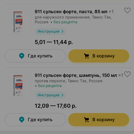
911 сульсен форте, паста
,
85 мл
×
1
для наружного применения,
Твинс Тэк
,
Россия
•
без рецепта
Инструкция
5,01 — 11,44 р.
Где купить
В корзину
911 сульсен форте, шампунь
,
150 мл
×
1
против перхоти,
Твинс Тэк
, Россия
•
без рецепта
Инструкция
12,09 — 17,60 р.
Где купить
В корзину