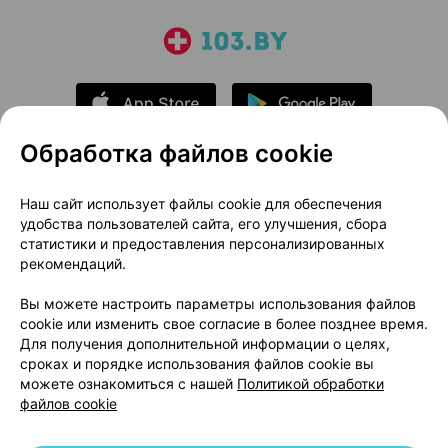
Обработка файлов cookie
О проекте
Новости проекта
Наш сайт использует файлы cookie для обеспечения
удобства пользователей сайта, его улучшения, сбора
Размещение рекламы
Медицинский маркетинг
статистики и предоставления персонализированных
Публичный договор
Доставка
рекомендаций.
Пользовательское соглашение
Вы можете настроить параметры использования файлов
Способы оплаты
Вакансии
Партнеры
cookie или изменить свое согласие в более позднее время.
Написать руководителю 103.by
Для получения дополнительной информации о целях,
сроках и порядке использования файлов cookie вы
Написать в поддержку
можете ознакомиться с нашей
Политикой обработки
Персональные настройки Cookie
файлов cookie
Обработка персональных данных