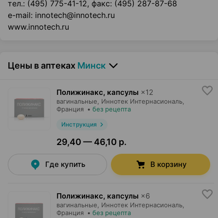
тел.: (495) 775-41-12, факс: (495) 287-87-68
e-mail: innotech@innotech.ru
www.innotech.ru
Цены в аптеках
Минск
Полижинакс, капсулы
×
12
вагинальные,
Иннотек Интернасиональ
,
Франция
•
без рецепта
Инструкция
29,40 — 46,10 р.
Где купить
В корзину
Полижинакс, капсулы
×
6
вагинальные,
Иннотек Интернасиональ
,
Франция
•
без рецепта