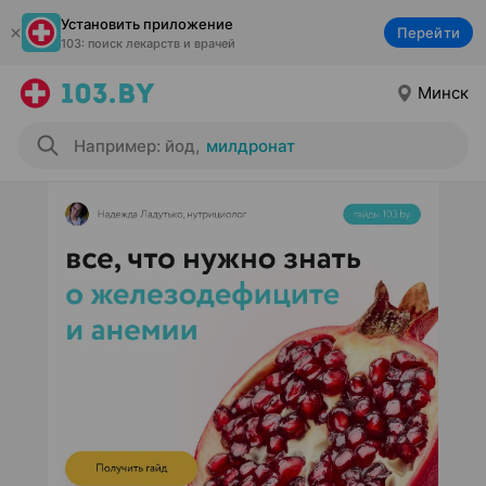
Установить приложение
Перейти
103: поиск лекарств и врачей
Минск
Например: йод
,
милдронат