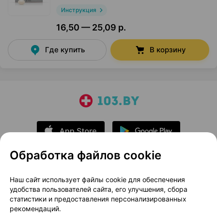
Инструкция
16,50 — 25,09 р.
Где купить
В корзину
Обработка файлов cookie
О проекте
Новости проекта
Наш сайт использует файлы cookie для обеспечения
удобства пользователей сайта, его улучшения, сбора
Размещение рекламы
Медицинский маркетинг
статистики и предоставления персонализированных
Публичный договор
Доставка
рекомендаций.