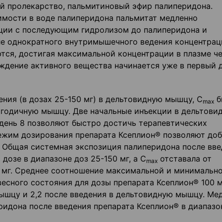
й пролекарство, пальмитиновый эфир палиперидона.
имости в воде палиперидона пальмитат медленно
ции с последующим гидролизом до палиперидона и
ле однократного внутримышечного ведения концентрац
тся, достигая максимальной концентрации в плазме че
ждение активного вещества начинается уже в первый 
ния (в дозах 25-150 мг) в дельтовидную мышцу, С
б
mах
 ягодичную мышцу. Две начальные инъекции в дельтови
в день 8 позволяют быстро достичь терапевтических
ежим дозирования препарата Ксеплион® позволяют доб
 Общая системная экспозиция палиперидона после вве
дозе в диапазоне доз 25-150 мг, а С
отставала от
max
 мг. Среднее соотношение максимальной и минимальн
есного состояния для дозы препарата Ксеплион® 100 
мышцу и 2,2 после введения в дельтовидную мышцу. Ме
идона после введения препарата Ксеплион® в диапазо