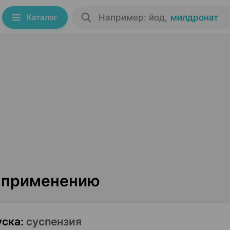
Каталог
Например: йод
,
милдронат
о применению
уска
:
суспензия