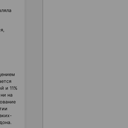
вляла
я,
дением
ается
й и 11%
 ни на
рование
стии
аких-
дона.