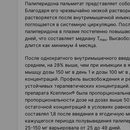
Палиперидона пальмитат представляет собо
Благодаря его чрезвычайно низкой раствор
растворяется после внутримышечной инъек
поглощается в системную циркуляцию. Пос
палиперидона в плазме постепенно повышаю
дней, что составляет медиану T
. Высвобо
max
длится как минимум 4 месяца.
После однократного внутримышечного введе
среднем, на 28% выше, чем при инъекции в
мышцу дозы 150 мг в день 1 и дозы 100 мг 
концентраций. Профиль высвобождения и р
устойчивых терапевтических концентраций.
препарата Ксеплион® была пропорциональна 
пропорциональности дозе на дозах выше 50
остаточной концентраций в условиях равнов
составлял 1,8 после введения в ягодичную 
кажущегося периода полувыведения палипер
25-150 мг варьировала от 25 до 49 дней.