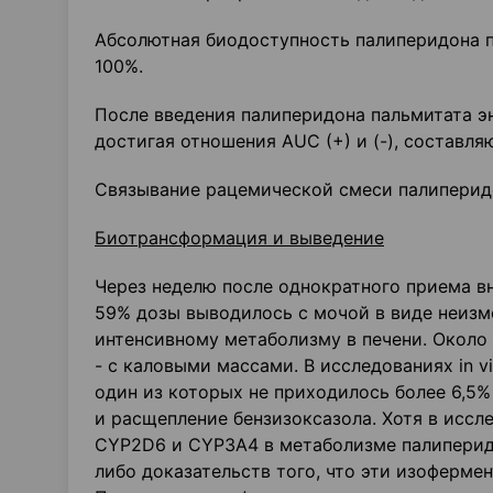
Абсолютная биодоступность палиперидона п
100%.
После введения палиперидона пальмитата э
достигая отношения AUC (+) и (-), составляю
Связывание рацемической смеси палиперидо
Биотрансформация и выведение
Через неделю после однократного приема в
59% дозы выводилось с мочой в виде неизме
интенсивному метаболизму в печени. Около
- с каловыми массами. В исследованиях in 
один из которых не приходилось более 6,5%
и расщепление бензизоксазола. Хотя в иссле
CYP2D6 и CYP3A4 в метаболизме палиперидон
либо доказательств того, что эти изоферме