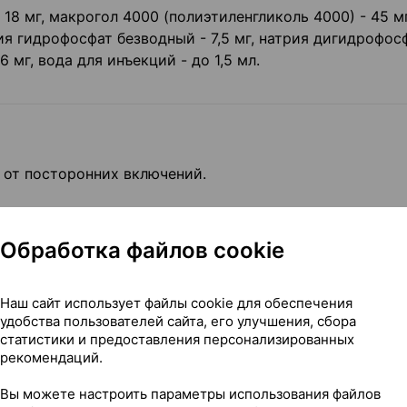
18 мг, макрогол 4000 (полиэтиленгликоль 4000) - 45 мг
ия гидрофосфат безводный - 7,5 мг, натрия дигидрофос
6 мг, вода для инъекций - до 1,5 мл.
я от посторонних включений.
Обработка файлов cookie
редства
Наш сайт использует файлы cookie для обеспечения
удобства пользователей сайта, его улучшения, сбора
статистики и предоставления персонализированных
рекомендаций.
Вы можете настроить параметры использования файлов