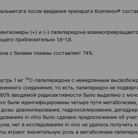
альмитата после введения препарата Ксеплион® соста
нантиомеры (+) и (-) палиперидона взаимопревращаютс
щего приблизительно 1,6-1,8.
на с белами плазмы составляет 74%.
14
нутрь 1 мг
С-палиперидона с немедленным высвобож
ненного соединения, то есть, палиперидон не подверг
 80% вводимой радиоактивности было выделено с мочо
vivo были идентифицированы четыре пути метаболизма,
 дозы: деалкилирование, гидроксилирование, дегидри
дованиях in vitro было сделано предположение об уча
а, нет в исследованиях in vivo не удалось получить к
нты играют значительную роль в метаболизме палипери