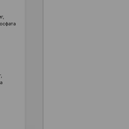
г,
фосфата
,
та