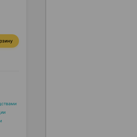
орзину
дствами
ции
и