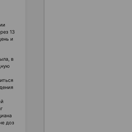
ии
рез 13
день и
ыла, в
дную
иться
дения
ой
мг
диана
не доз