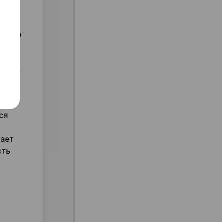
йства
кие и
ся
жает
сть