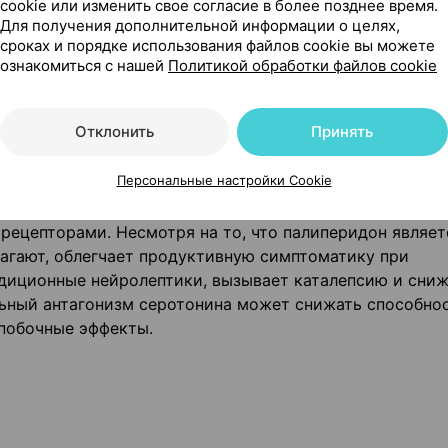
cookie или изменить свое согласие в более позднее время.
Для получения дополнительной информации о целях,
сроках и порядке использования файлов cookie вы можете
ознакомиться с нашей
Политикой обработки файлов cookie
ором моноаминовых эффектов, фармакологические сво
олептиков. Палиперидон сильно связывается с
ическими D2 рецепторами. Кроме того, палиперидон
Отклонить
Принять
ры и, немного в меньшей степени, Н1-гистаминергичес
ологическая активность (+) - и (-) - энантиомеров
Персональные настройки Cookie
аналогична.
рецепторами. Несмотря на то, что палиперидон являет
лагают, облегчает продуктивную симптоматику при
адиционные нейролептики, вызывает каталепсию и сни
ный антагонизм серотонина может снижать способно
побочные эффекты.