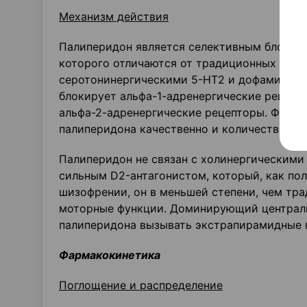
Механизм действия
Палиперидон является селективным блокат
которого отличаются от традиционных нейр
серотонинергическими 5-НТ2 и дофаминерг
блокирует альфа-1-адренергические рецепто
альфа-2-адренергические рецепторы. Фармак
палиперидона качественно и количественно 
Палиперидон не связан с холинергическими 
сильным D2-антагонистом, который, как по
шизофрении, он в меньшей степени, чем тр
моторные функции. Доминирующий централь
палиперидона вызывать экстрапирамидные 
Фармакокинетика
Поглощение и распределение