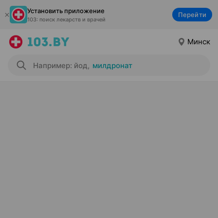
Установить приложение
Перейти
103: поиск лекарств и врачей
Минск
Например: йод
,
милдронат