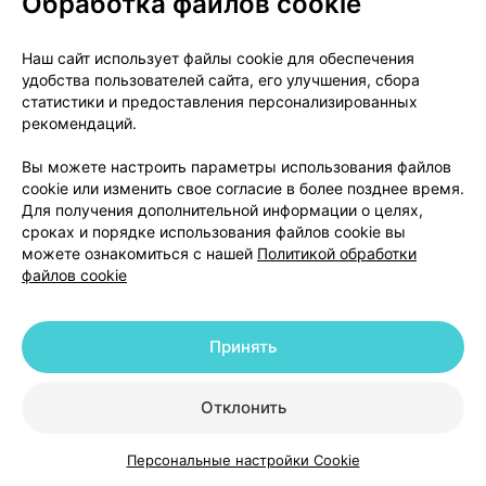
Обработка файлов cookie
или тромбоцитарных антиагрегантов типа
ацетилсалициловой кислоты (см. раздел
Наш сайт использует файлы cookie для обеспечения
«Взаимодействие с другими лекарственными
удобства пользователей сайта, его улучшения, сбора
средствами и другие формы взаимодействия»),
статистики и предоставления персонализированных
рекомендуется принимать препарат с
рекомендаций.
осторожностью. Необходимо соблюдать
Вы можете настроить параметры использования файлов
осторожность при сопутствующем назначении
cookie или изменить свое согласие в более позднее время.
пероральных кортикостероидов и
Для получения дополнительной информации о целях,
антидепрессантов типа селективных ингибиторов
сроках и порядке использования файлов cookie вы
обратного захвата серотонина (СИОЗС).
можете ознакомиться с нашей
Политикой обработки
файлов cookie
Если у пациентов на фоне приема препарата
ОРАФЕН развивается желудочно-кишечное
Принять
кровотечение или образуется язва, прием
препарата необходимо срочно прекратить (см.
раздел «Противопоказания»).Пациентам с
Отклонить
язвенным колитом или болезнью Крона в анамнезе
следует назначать НПВС с осторожностью, так как
Персональные настройки Cookie
Каталог
Корзина
Избранное
Профиль
они могут обострить данное заболевание (см.