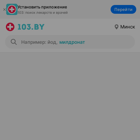
Установить приложение
Перейти
103: поиск лекарств и врачей
Минск
Например: йод
,
милдронат