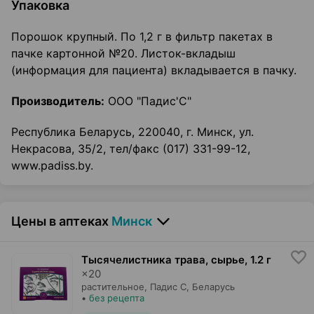
Упаковка
Порошок крупный. По 1,2 г в фильтр пакетах в
пачке картонной №20. Листок-вкладыш
(информация для пациента) вкладывается в пачку.
Производитель:
ООО "Падис'С"
Республика Беларусь, 220040, г. Минск, ул.
Некрасова, 35/2, тел/факс (017) 331-99-12,
www.padiss.by.
Цены в аптеках
Минск
Тысячелистника трава, сырье
,
1.2 г
×
20
растительное,
Падис С
, Беларусь
•
без рецепта