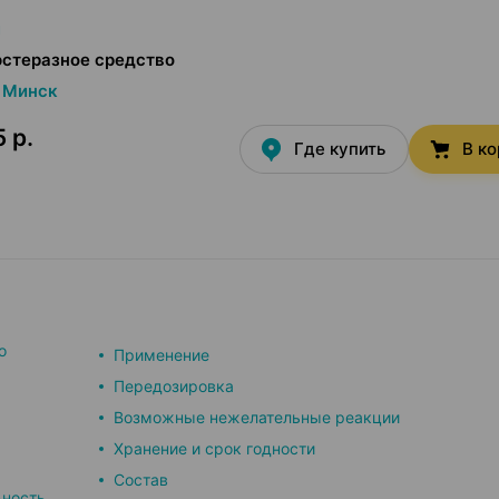
л
эстеразное средство
Минск
 р.
Где купить
В к
о
Применение
Передозировка
Возможные нежелательные реакции
Хранение и срок годности
Состав
ьность