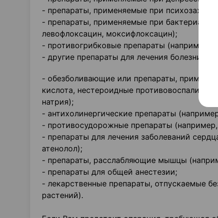
- препараты, применяемые при психозах (на
- препараты, применяемые при бактериальн
левофлоксацин, моксифлоксацин);
- противогрибковые препараты (например, к
- другие препараты для лечения болезни Аль
- обезболивающие или препараты, применяе
кислота, нестероидные противовоспалитель
натрия);
- антихолинергические препараты (например
- противосудорожные препараты (например, 
- препараты для лечения заболеваний сердца
атенолол);
- препараты, расслабляющие мышцы (наприм
- препараты для общей анестезии;
- лекарственные препараты, отпускаемые бе
растений).