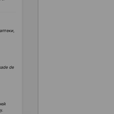
аптеки,
sade de
ней
у.