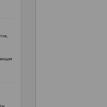
тов,
тающая
нты