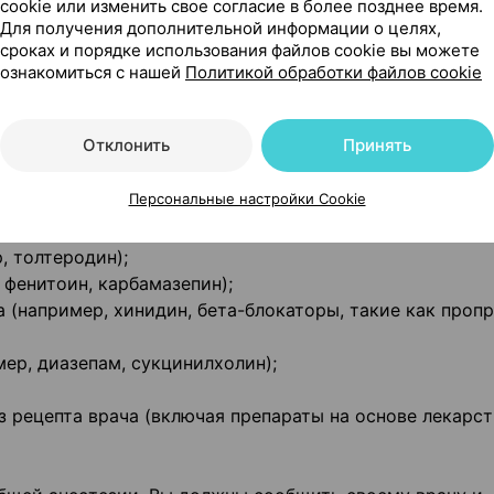
cookie или изменить свое согласие в более позднее время.
пример, пимозид, сертиндол, зипразидон);
Для получения дополнительной информации о целях,
ой инфекции (например, кларитроцимин, эритромицин,
сроках и порядке использования файлов cookie вы можете
ознакомиться с нашей
Политикой обработки файлов cookie
етоконазол);
цгеймера (например, галантамин);
Отклонить
Принять
мые для лечения артрита (например, ацетилсалицилов
Персональные настройки Cookie
ные препараты (НПВП), такие как ибупрофен или дикло
, толтеродин);
фенитоин, карбамазепин);
 (например, хинидин, бета-блокаторы, такие как пропр
ер, диазепам, сукцинилхолин);
з рецепта врача (включая препараты на основе лекарс