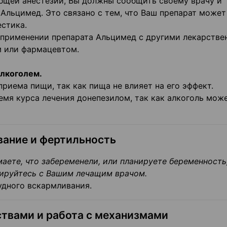
бщей анестезии, Вы должны сообщить своему врачу и
 Альцимед. Это связано с тем, что Ваш препарат может
естика.
о применении препарата Альцимед с другими лекарств
м или фармацевтом.
алкоголем.
иема пищи, так как пища не влияет на его эффект.
емя курса лечения донепезилом, так как алкоголь мож
вание и фертильность
аете, что забеременели, или планируете беременность
тируйтесь с Вашим лечащим врачом.
рудного вскармливания.
твами и работа с механизмами