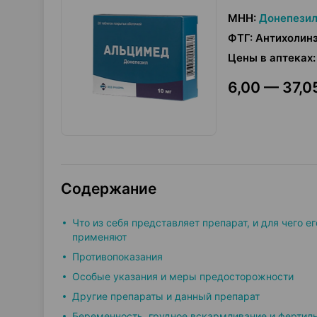
МНН
:
Донепези
ФТГ
:
Антихолин
Цены в аптеках
:
6,00 — 37,05
Содержание
Что из себя представляет препарат, и для чего ег
применяют
Противопоказания
Особые указания и меры предосторожности
Другие препараты и данный препарат
Беременность, грудное вскармливание и фертил