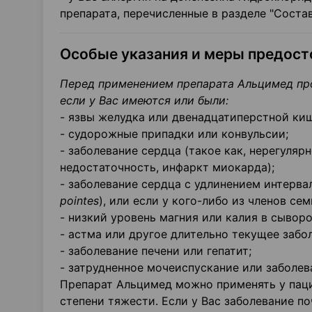
препарата, перечисленные в разделе "Состав
Особые указания и меры предос
Перед применением препарата Альцимед про
если у Вас имеются или были:
- язвы желудка или двенадцатиперстной ки
- судорожные припадки или конвульсии;
- заболевание сердца (такое как, нерегуляр
недостаточность, инфаркт миокарда);
- заболевание сердца с удлинением интерва
pointes
), или если у кого-либо из членов се
- низкий уровень магния или калия в сыворо
- астма или другое длительно текущее забол
- заболевание печени или гепатит;
- затрудненное мочеиспускание или заболева
Препарат Альцимед можно применять у паци
степени тяжести. Если у Вас заболевание по