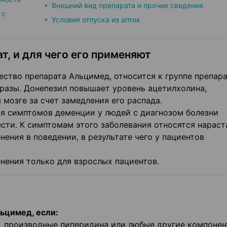
Внешний вид препарата и прочие сведения
 с
Условия отпуска из аптек
т, и для чего его применяют
ство препарата Альцимед, относится к группе препара
разы. Донепезил повышает уровень ацетилхолина,
 мозге за счет замедления его распада.
я симптомов деменции у людей с диагнозом болезни
ести. К симптомам этого заболевания относятся нарас
нения в поведении, в результате чего у пациентов
нения только для взрослых пациентов.
ьцимед, если:
д, производные пиперидина или любые другие компоне