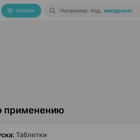
Каталог
Например: йод
,
милдронат
о применению
уска
:
Таблетки