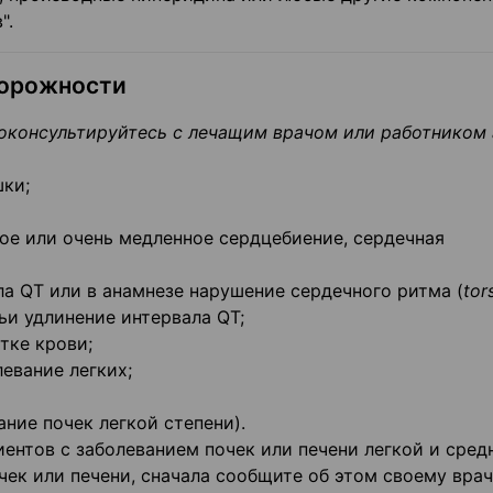
".
торожности
консультируйтесь с лечащим врачом или работником 
шки;
ное или очень медленное сердцебиение, сердечная
ла QT или в анамнезе нарушение сердечного ритма (
tor
мьи удлинение интервала QT;
тке крови;
евание легких;
ние почек легкой степени).
ентов с заболеванием почек или печени легкой и сред
чек или печени, сначала сообщите об этом своему врач