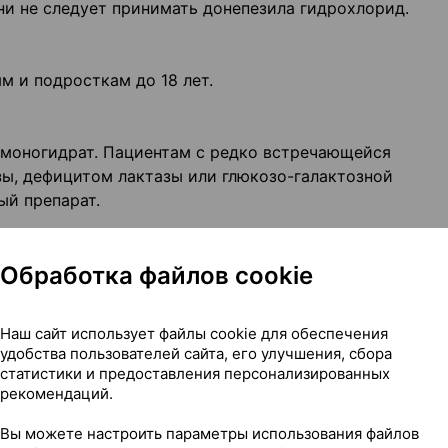
и не следует принимать донепезила гидрохлорид.
м и подросткам до 18 лет.
 моногидрат. Пациентам с редко встречающейся
ы, дефицитом лактазы или глюкозо-галактозной
ый препарат.
арат
Обработка файлов cookie
о Вы принимаете, недавно принимали или можете нача
 препараты, в том числе препараты, отпускаемые без 
Наш сайт использует файлы cookie для обеспечения
удобства пользователей сайта, его улучшения, сбора
статистики и предоставления персонализированных
рекомендаций.
имаете какие-либо из следующих лекарственных препар
рдечного ритма (например, амиодарон, соталол и хини
Вы можете настроить параметры использования файлов
апример, циталопрам, эсциталопрам, амитриптилин);