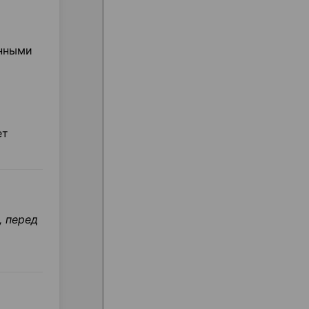
енными
ет
, перед