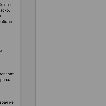
ботать
асно.
ы
работы
и
репарат
рача.
врач не