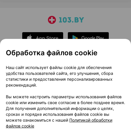
Обработка файлов cookie
О проекте
Новости проекта
Наш сайт использует файлы cookie для обеспечения
удобства пользователей сайта, его улучшения, сбора
Размещение рекламы
Медицинский маркетинг
статистики и предоставления персонализированных
Публичный договор
Доставка
рекомендаций.
Пользовательское соглашение
Вы можете настроить параметры использования файлов
Способы оплаты
Вакансии
Партнеры
cookie или изменить свое согласие в более позднее время.
Написать руководителю 103.by
Для получения дополнительной информации о целях,
сроках и порядке использования файлов cookie вы
Написать в поддержку
можете ознакомиться с нашей
Политикой обработки
Персональные настройки Cookie
файлов cookie