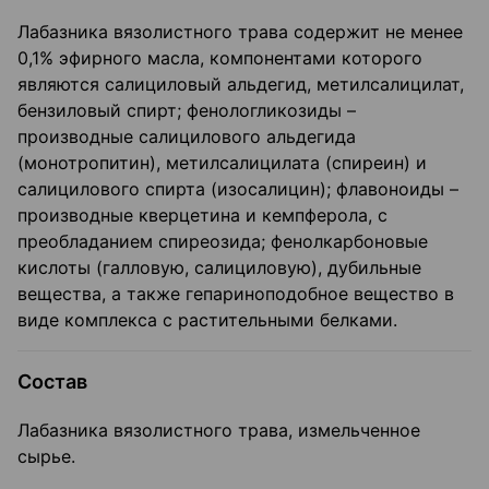
Лабазника вязолистного трава содержит не менее
0,1% эфирного масла, компонентами которого
являются салициловый альдегид, метилсалицилат,
бензиловый спирт; фенологликозиды –
производные салицилового альдегида
(монотропитин), метилсалицилата (спиреин) и
салицилового спирта (изосалицин); флавоноиды –
производные кверцетина и кемпферола, с
преобладанием спиреозида; фенолкарбоновые
кислоты (галловую, салициловую), дубильные
вещества, а также гепариноподобное вещество в
виде комплекса с растительными белками.
Состав
Лабазника вязолистного трава, измельченное
сырье.