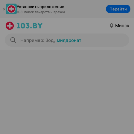
Установить приложение
Перейти
103: поиск лекарств и врачей
Минск
Например: йод
,
милдронат