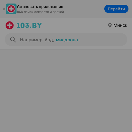
Установить приложение
Перейти
103: поиск лекарств и врачей
Минск
Например: йод
,
милдронат