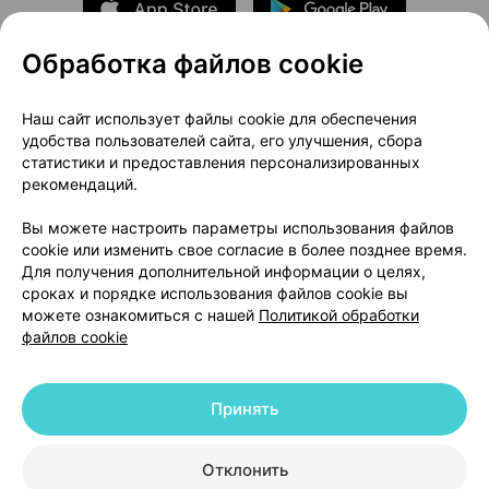
Обработка файлов cookie
О проекте
Новости проекта
Наш сайт использует файлы cookie для обеспечения
удобства пользователей сайта, его улучшения, сбора
Размещение рекламы
Медицинский маркетинг
статистики и предоставления персонализированных
Публичный договор
Доставка
рекомендаций.
Пользовательское соглашение
Вы можете настроить параметры использования файлов
Способы оплаты
Вакансии
Партнеры
cookie или изменить свое согласие в более позднее время.
Написать руководителю 103.by
Для получения дополнительной информации о целях,
сроках и порядке использования файлов cookie вы
Написать в поддержку
можете ознакомиться с нашей
Политикой обработки
Персональные настройки Cookie
файлов cookie
Обработка персональных данных
Принять
© 2026 ООО «Артокс Лаб», УНП 191700409 | 220012, Республика Беларусь,
г. Минск, улица Толбухина, 2, пом. 16 | help@103.by
|
Служба поддержки
+375 291212755
Отклонить