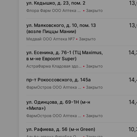
13,
ул. Кедышко, д. 23, пом. 2
Флора Фарм ООО Аптека №21
Закрыто
13,
ул. Маяковского, д. 10, пом. 13
(возле Пиццы Мании)
Медвай ООО Аптека №7
Закрыто
14,
ул. Есенина, д. 76-1 (ТЦ Maximus,
в м-не Евроопт Super)
АстраФарма Кладовая здоровья ООО Аптека №9
Закрыто
14,
пр-т Рокоссовского, д. 145а
ФармОстров ООО Аптека №9 на Рокоссовского
Закрыто
14,
ул. Одинцова, д. 69-1Н (м-н
«Мила»)
ФармОстров ООО Аптека №16 на Одинцова
Закрыто
10,
ул. Рафиева, д. 56 (м-н Green)
Альфа-аптека Фитобел ООО Аптека №45
Закрыто