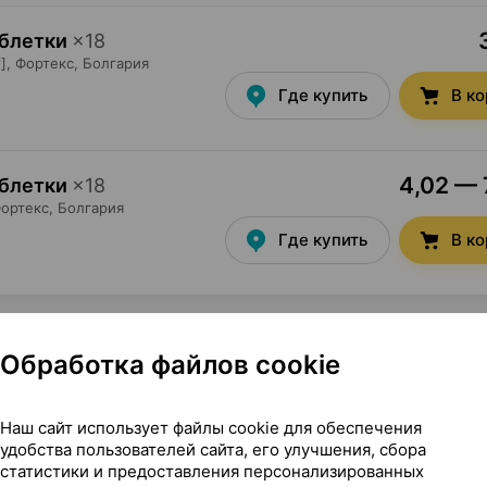
аблетки
×
18
],
Фортекс
, Болгария
Где купить
В к
4,02 — 
аблетки
×
18
ортекс
, Болгария
Где купить
В к
Обработка файлов cookie
Наш сайт использует файлы cookie для обеспечения
ния, 16 г ×1, Данафа Фармасьютикал Джойнт Сток Компани
удобства пользователей сайта, его улучшения, сбора
статистики и предоставления персонализированных