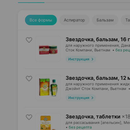
Все формы
Аспиратор
Бальзам
Та
Звездочка, бальзам
,
16 г
для наружного применения,
Дан
Сток Компани
, Вьетнам
•
без ре
Инструкция
Звездочка, бальзам
,
12 
для наружного применения жидк
Джойнт Сток Компани
, Вьетнам
Инструкция
Звездочка, таблетки
×
1
для рассасывания [апельсин],
Ме
•
без рецепта