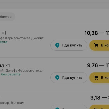
блетки
10,38 — 1
×
1
афа Фармасьютикал Джойнт
цепта
Где купить
В к
9,76 — 1
мл
×
1
ий,
Данафа Фармасьютикал
•
без рецепта
Где купить
В к
3,18 — 
8
кофар
, Вьетнам