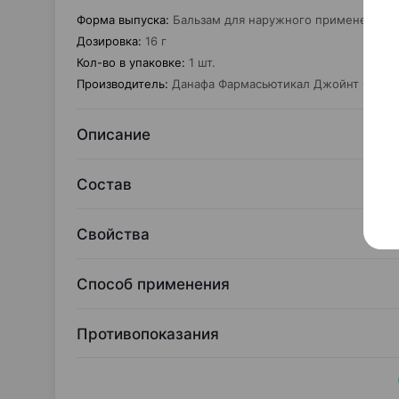
Форма выпуска
:
Бальзам для наружного применения
Дозировка
:
16 г
Кол-во в упаковке
:
1 шт.
Производитель
:
Данафа Фармасьютикал Джойнт Сток 
Описание
Состав
Свойства
Способ применения
Противопоказания