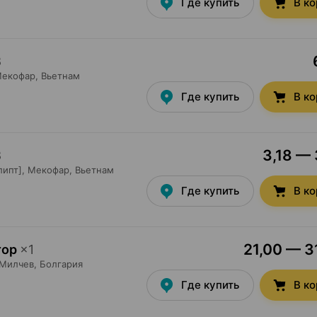
Где купить
В к
8
екофар
, Вьетнам
Где купить
В к
3,18 — 
8
липт],
Мекофар
, Вьетнам
Где купить
В к
21,00 — 31
тор
×
1
Милчев
, Болгария
Где купить
В к