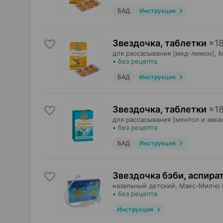
БАД
Инструкция
Звездочка, таблетки
×
1
для рассасывания [мед-лимон],
М
•
без рецепта
БАД
Инструкция
Звездочка, таблетки
×
1
для рассасывания [ментол и эвка
•
без рецепта
БАД
Инструкция
Звездочка бэби, аспира
назальный детский,
Макс-Милчо 
•
без рецепта
Инструкция