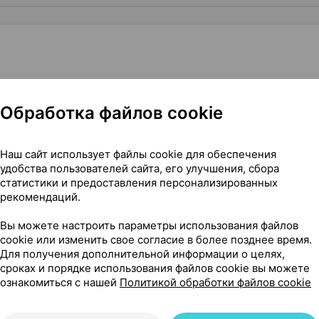
Нет в п
м
,
16 г
×
1
Обработка файлов cookie
фа Фармасьютикал Джойнт Сток Компани
,
Наш сайт использует файлы cookie для обеспечения
удобства пользователей сайта, его улучшения, сбора
статистики и предоставления персонализированных
рекомендаций.
Вы можете настроить параметры использования файлов
cookie или изменить свое согласие в более позднее время.
нения, 16 г ×1, Данафа Фармасьютикал Джойнт Сток Компа
Для получения дополнительной информации о целях,
сроках и порядке использования файлов cookie вы можете
ознакомиться с нашей
Политикой обработки файлов cookie