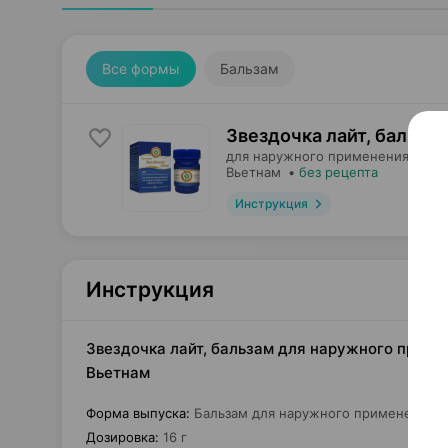
Все формы
Бальзам
Звездочка лайт, бальза
для наружного применения,
Дана
Вьетнам
•
без рецепта
Инструкция
Инструкция
Звездочка лайт, бальзам для наружного приме
Вьетнам
Форма выпуска
:
Бальзам для наружного применения
Дозировка
:
16 г