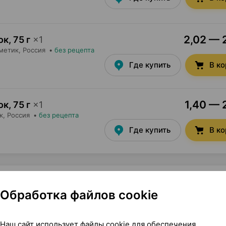
2,02 — 2
ок
,
75 г
×
1
метик
, Россия
•
без рецепта
Где купить
В к
1,40 — 
ок
,
75 г
×
1
к
, Россия
•
без рецепта
Где купить
В к
Обработка файлов cookie
г ×1, Фитокосметик Россия
Наш сайт использует файлы cookie для обеспечения