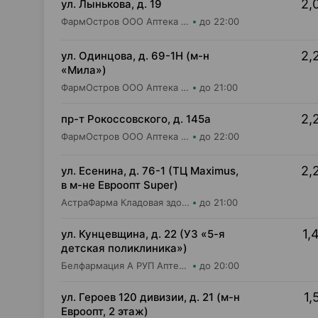
2,
ул. Лынькова, д. 19
ФармОстров ООО Аптека №7 на Лынькова
до 22:00
2,
ул. Одинцова, д. 69-1Н (м-н
«Мила»)
ФармОстров ООО Аптека №16 на Одинцова
до 21:00
2,
пр-т Рокоссовского, д. 145а
ФармОстров ООО Аптека №9 на Рокоссовского
до 22:00
2,
ул. Есенина, д. 76-1 (ТЦ Maximus,
в м-не Евроопт Super)
АстраФарма Кладовая здоровья ООО Аптека №9
до 21:00
1,
ул. Кунцевщина, д. 22 (УЗ «5-я
детская поликлиника»)
Белфармация А РУП Аптека №68
до 20:00
1,
ул. Героев 120 дивизии, д. 21 (м-н
Евроопт, 2 этаж)