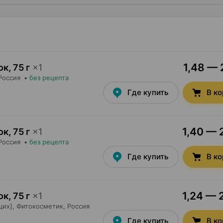
1,48 — 
ок
,
75 г
×
1
 Россия
•
без рецепта
Где купить
В к
1,40 — 
ок
,
75 г
×
1
 Россия
•
без рецепта
Где купить
В к
1,24 — 
ок
,
75 г
×
1
щих],
Фитокосметик
, Россия
Где купить
В к