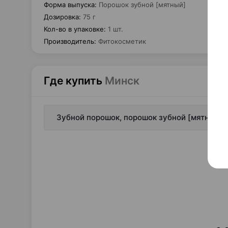
Форма выпуска
:
Порошок зубной [мятный]
Дозировка
:
75 г
Кол-во в упаковке
:
1 шт.
Производитель
:
Фитокосметик
Где купить
Минск
Зубной порошок, порошок зубной [мятный], 