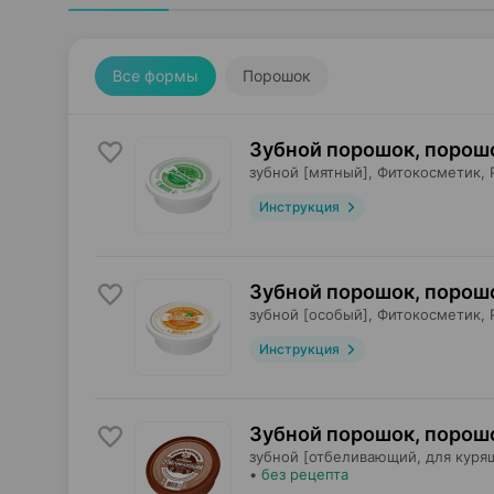
Все формы
Порошок
Зубной порошок, порош
зубной [мятный],
Фитокосметик
,
Инструкция
Зубной порошок, порош
зубной [особый],
Фитокосметик
,
Инструкция
Зубной порошок, порош
зубной [отбеливающий, для куря
•
без рецепта