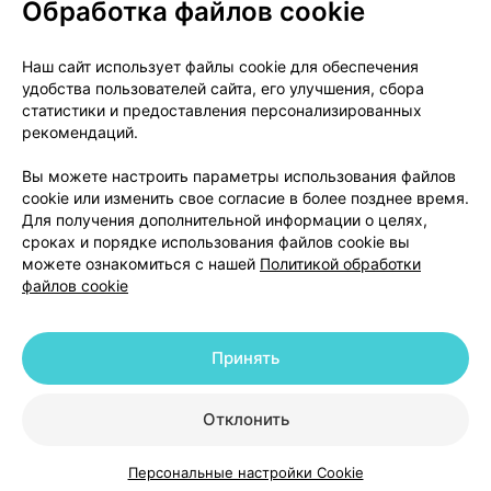
Обработка файлов cookie
О проекте
Новости проекта
Наш сайт использует файлы cookie для обеспечения
удобства пользователей сайта, его улучшения, сбора
Размещение рекламы
Медицинский маркетинг
статистики и предоставления персонализированных
Публичный договор
Доставка
рекомендаций.
Пользовательское соглашение
Вы можете настроить параметры использования файлов
Способы оплаты
Вакансии
Партнеры
cookie или изменить свое согласие в более позднее время.
Написать руководителю 103.by
Для получения дополнительной информации о целях,
сроках и порядке использования файлов cookie вы
Написать в поддержку
можете ознакомиться с нашей
Политикой обработки
Персональные настройки Cookie
файлов cookie
Обработка персональных данных
Принять
© 2026 ООО «Артокс Лаб», УНП 191700409 | 220012, Республика Беларусь,
г. Минск, улица Толбухина, 2, пом. 16 | help@103.by
|
Служба поддержки
+375 291212755
Отклонить
Персональные настройки Cookie
Каталог
Корзина
Избранное
Профиль