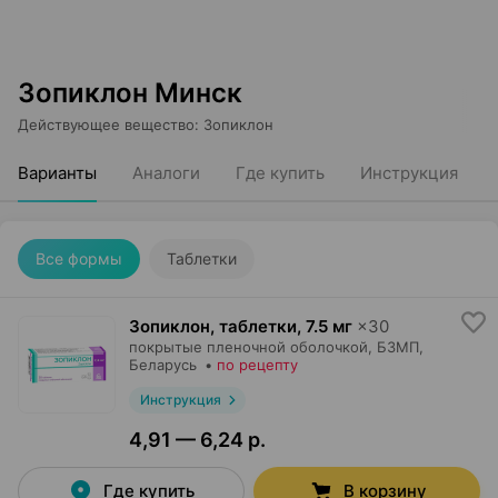
Зопиклон Минск
Действующее вещество
:
Зопиклон
Варианты
Аналоги
Где купить
Инструкция
Все формы
Таблетки
Зопиклон, таблетки
,
7.5 мг
×
30
покрытые пленочной оболочкой,
БЗМП
,
Беларусь
•
по рецепту
Инструкция
4,91 — 6,24 р.
Где купить
В корзину