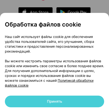
Обработка файлов cookie
О проекте
Новости проекта
Наш сайт использует файлы cookie для обеспечения
удобства пользователей сайта, его улучшения, сбора
Размещение рекламы
Медицинский маркетинг
статистики и предоставления персонализированных
Публичный договор
Доставка
рекомендаций.
Пользовательское соглашение
Вы можете настроить параметры использования файлов
Способы оплаты
Вакансии
Партнеры
cookie или изменить свое согласие в более позднее время.
Написать руководителю 103.by
Для получения дополнительной информации о целях,
сроках и порядке использования файлов cookie вы
Написать в поддержку
можете ознакомиться с нашей
Политикой обработки
Персональные настройки Cookie
файлов cookie
Обработка персональных данных
Принять
© 2026 ООО «Артокс Лаб», УНП 191700409 | 220012, Республика Беларусь,