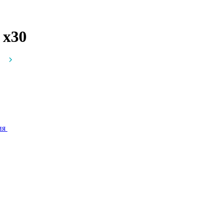
г
x30
ия