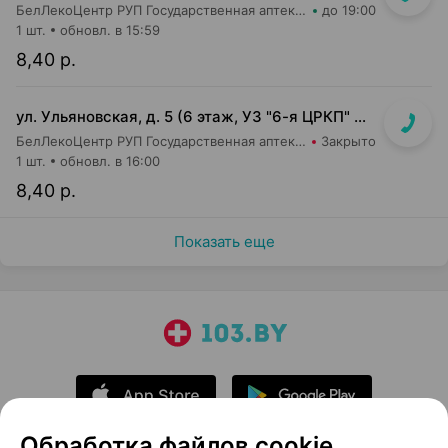
БелЛекоЦентр РУП Государственная аптека №5
до 19:00
1 шт.
обновл. в 15:59
8,40 р.
ул. Ульяновская, д. 5 (6 этаж, УЗ "6-я ЦРКП" Ленинского района)
БелЛекоЦентр РУП Государственная аптека №6
Закрыто
1 шт.
обновл. в 16:00
8,40 р.
Показать еще
Обработка файлов cookie