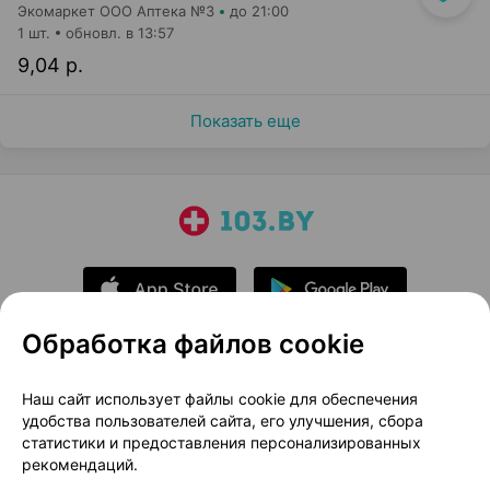
Экомаркет ООО Аптека №3
до 21:00
1 шт.
обновл. в 13:57
9,04 р.
Показать еще
Обработка файлов cookie
О проекте
Новости проекта
Наш сайт использует файлы cookie для обеспечения
удобства пользователей сайта, его улучшения, сбора
Размещение рекламы
Медицинский маркетинг
статистики и предоставления персонализированных
Публичный договор
Доставка
рекомендаций.
Пользовательское соглашение