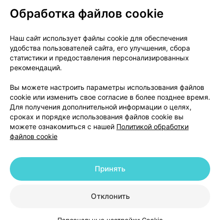
Обработка файлов cookie
О проекте
Новости проекта
Наш сайт использует файлы cookie для обеспечения
удобства пользователей сайта, его улучшения, сбора
Размещение рекламы
Медицинский маркетинг
статистики и предоставления персонализированных
Публичный договор
Доставка
рекомендаций.
Пользовательское соглашение
Вы можете настроить параметры использования файлов
Способы оплаты
Вакансии
Партнеры
cookie или изменить свое согласие в более позднее время.
Написать руководителю 103.by
Для получения дополнительной информации о целях,
сроках и порядке использования файлов cookie вы
Написать в поддержку
можете ознакомиться с нашей
Политикой обработки
Персональные настройки Cookie
файлов cookie
Обработка персональных данных
Принять
© 2026 ООО «Артокс Лаб», УНП 191700409 | 220012, Республика Беларусь,
г. Минск, улица Толбухина, 2, пом. 16 | help@103.by
|
Служба поддержки
+375 291212755
Отклонить