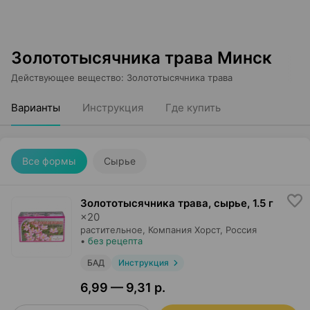
Золототысячника трава Минск
Действующее вещество
:
Золототысячника трава
Варианты
Инструкция
Где купить
Все формы
Сырье
Золототысячника трава, сырье
,
1.5 г
×
20
растительное,
Компания Хорст
, Россия
•
без рецепта
БАД
Инструкция
6,99 — 9,31 р.