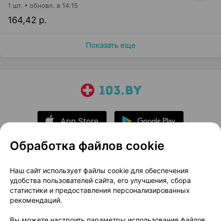
1 шт.
обновл. в 14:15
164,42 р.
Показать еще
Обработка файлов cookie
О проекте
Новости проекта
Наш сайт использует файлы cookie для обеспечения
удобства пользователей сайта, его улучшения, сбора
Размещение рекламы
Медицинский маркетинг
статистики и предоставления персонализированных
Публичный договор
Доставка
рекомендаций.
Пользовательское соглашение
Вы можете настроить параметры использования файлов